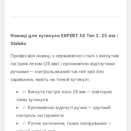
Ножиці для кутикули EXPERT 50 Тип 2, 25 мм |
Staleks
Професійні ножиці з нержавіючої сталі з вигнутим
гострим лезом (25 мм) і ергономічно відігнутими
ручками — контрольований чистий зріз без
заривання, навіть на тонкій кутикулі.
✅ Вигнуте гостре лезо 25 мм — повторює
лінію кутикули
✅ Ергономічно відігнуті ручки — зручний
контроль інструмента
✅ Ручне заточення, тонке полірування —