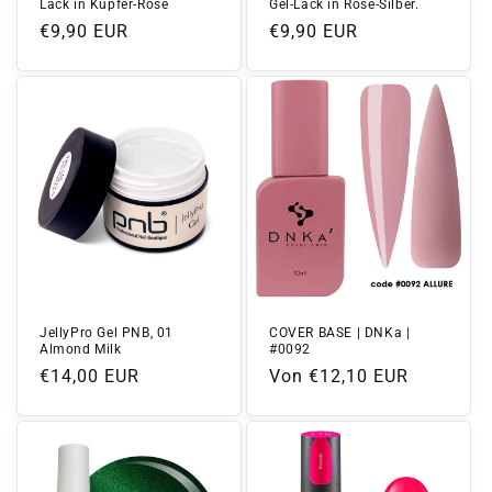
Lack in Kupfer-Rosé
Gel-Lack in Rosé-Silber.
Normaler
€9,90 EUR
Normaler
€9,90 EUR
Preis
Preis
JellyPro Gel PNB, 01
COVER BASE | DNKa |
Almond Milk
#0092
Normaler
€14,00 EUR
Normaler
Von €12,10 EUR
Preis
Preis