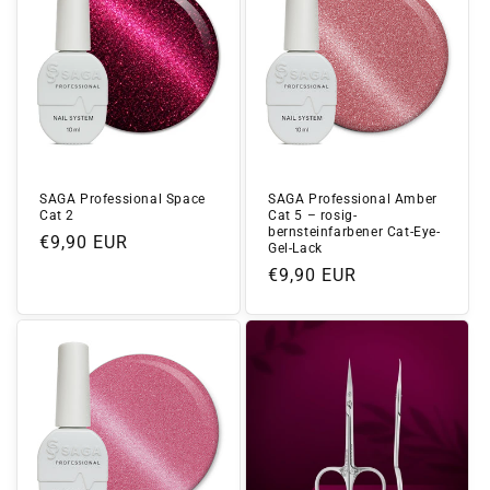
SAGA Professional Space
SAGA Professional Amber
Cat 2
Cat 5 – rosig-
bernsteinfarbener Cat-Eye-
Normaler
€9,90 EUR
Gel-Lack
Preis
Normaler
€9,90 EUR
Preis