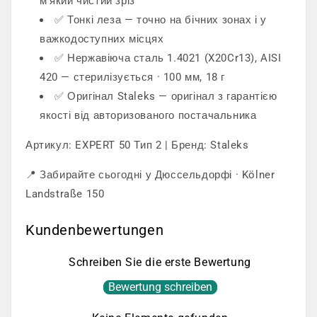
м'який чистий зріз
✅ Тонкі леза — точно на бічних зонах і у
важкодоступних місцях
✅ Нержавіюча сталь 1.4021 (X20Cr13), AISI
420 — стерилізується · 100 мм, 18 г
✅ Оригінал Staleks — оригінал з гарантією
якості від авторизованого постачальника
Артикул: EXPERT 50 Тип 2 | Бренд: Staleks
📍 Забирайте сьогодні у Дюссельдорфі · Kölner
Landstraße 150
Kundenbewertungen
Schreiben Sie die erste Bewertung
Bewertung schreiben