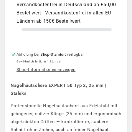
Edelstahl,
Edelstahl,
Versandkostenfrei in Deutschland ab
€60,00
gebogene
gebogene
Bestellwert | Versandkostenfrei in allen EU-
Klinge,
Klinge,
25
25
Ländern ab 150€ Bestellwert
mm
mm
Abholung bei
Shop-Standort
verfügbar
Gewöhnlich fertig in 1 Stunde
Shop-Informationen anzeigen
Nagelhautschere EXPERT 50 Typ 2, 25 mm |
Staleks
Professionelle Nagelhautschere aus Edelstahl mit
gebogener, spitzer Klinge (25 mm) und ergonomisch
abgeknickten Griffen — kontrollierter, sauberer
Schnitt ohne Ziehen, auch an feiner Nagelhaut.