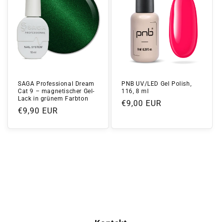
SAGA Professional Dream
PNB UV/LED Gel Polish,
Cat 9 – magnetischer Gel-
116, 8 ml
Lack in grünem Farbton
Normaler
€9,00 EUR
Normaler
€9,90 EUR
Preis
Preis