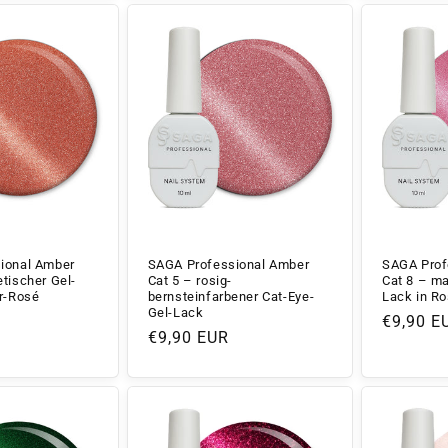
ional Amber
SAGA Professional Amber
SAGA Prof
tischer Gel-
Cat 5 – rosig-
Cat 8 – ma
r-Rosé
bernsteinfarbener Cat-Eye-
Lack in R
Gel-Lack
Normale
€9,90 E
Normaler
€9,90 EUR
Preis
Preis