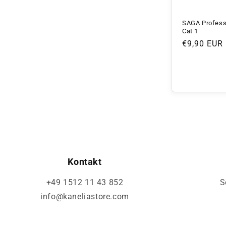
SAGA Profess
Cat 1
Normaler
€9,90 EUR
Preis
Kontakt
+49 1512 11 43 852
S
info@kaneliastore.com