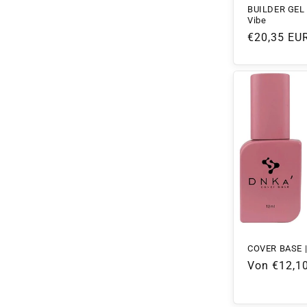
BUILDER GEL 
Vibe
Normaler
€20,35 EU
Preis
COVER BASE |
Normaler
Von €12,1
Preis