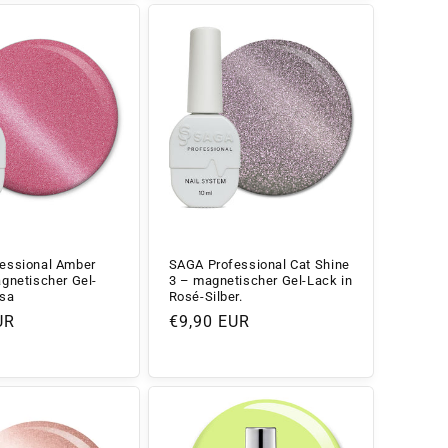
essional Amber
SAGA Professional Cat Shine
gnetischer Gel-
3 – magnetischer Gel-Lack in
osa
Rosé-Silber.
r
UR
Normaler
€9,90 EUR
Preis