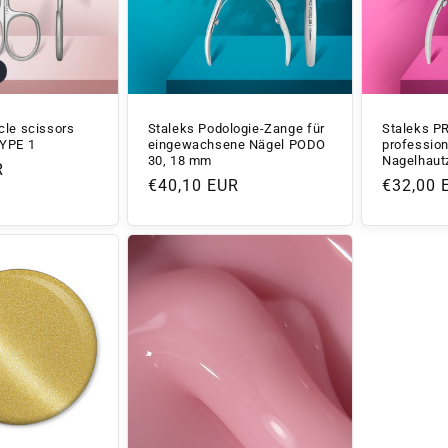
cle scissors
Staleks Podologie-Zange für
Staleks P
YPE 1
eingewachsene Nägel PODO
profession
30, 18 mm
Nagelhaut
R
Normaler
€40,10 EUR
Normale
€32,00 
Preis
Preis