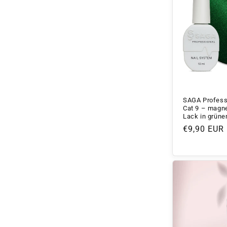
SAGA Profess
Cat 9 – magne
Lack in grüne
Normaler
€9,90 EUR
Preis