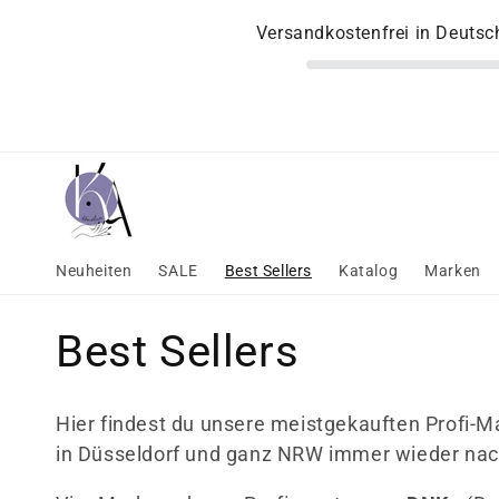
Direkt
zum
Versandkostenfrei in Deuts
Inhalt
Neuheiten
SALE
Best Sellers
Katalog
Marken
K
Best Sellers
a
Hier findest du unsere meistgekauften Profi-Ma
t
in Düsseldorf und ganz NRW immer wieder nac