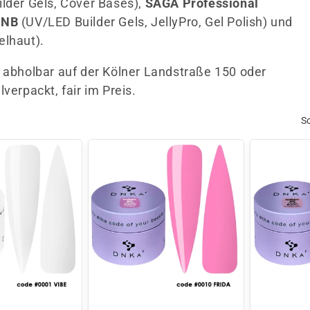
ilder Gels, Cover Bases),
SAGA Professional
PNB
(UV/LED Builder Gels, JellyPro, Gel Polish) und
elhaut).
g abholbar auf der Kölner Landstraße 150 oder
verpackt, fair im Preis.
S