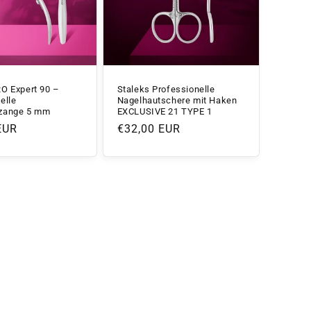
RO Expert 90 –
Staleks Professionelle
elle
Nagelhautschere mit Haken
zange 5 mm
EXCLUSIVE 21 TYPE 1
r
EUR
Normaler
€32,00 EUR
Preis