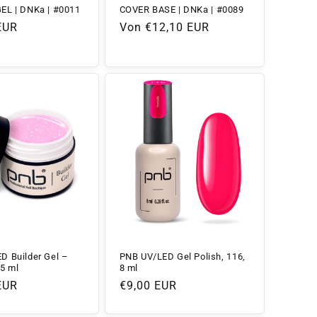
EL | DNKa | #0011
COVER BASE | DNKa | #0089
r
EUR
Normaler
Von €12,10 EUR
Preis
D Builder Gel –
PNB UV/LED Gel Polish, 116,
15 ml
8 ml
r
EUR
Normaler
€9,00 EUR
Preis