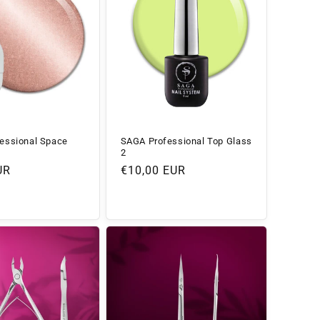
essional Space
SAGA Professional Top Glass
2
r
UR
Normaler
€10,00 EUR
Preis