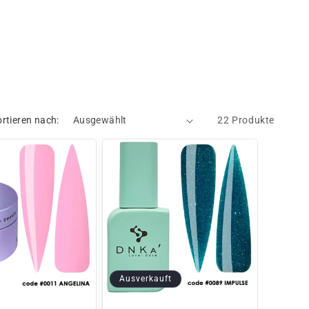
o
n
ortieren nach:
22 Produkte
Ausverkauft