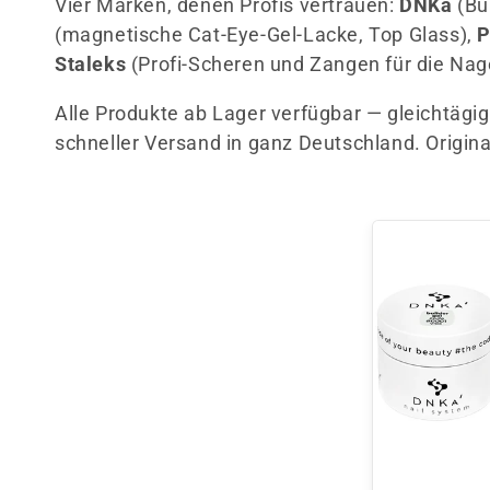
Vier Marken, denen Profis vertrauen:
DNKa
(Bu
e
(magnetische Cat-Eye-Gel-Lacke, Top Glass),
Staleks
(Profi-Scheren und Zangen für die Nag
g
Alle Produkte ab Lager verfügbar — gleichtägi
o
schneller Versand in ganz Deutschland. Original
r
i
e
: