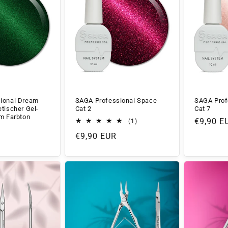
SAGA Prof
ional Dream
SAGA Professional Space
Cat 7
tischer Gel-
Cat 2
m Farbton
Normale
€9,90 E
1
(1)
Bewertungen
Preis
Normaler
€9,90 EUR
insgesamt
Preis