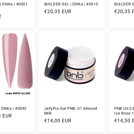
| DNKa | #0001
BUILDER GEL | DNKa | #0010
BUILDER G
Normaler
€20,35 EUR
Normale
€20,35 
R
Preis
Preis
JellyPro Gel PNB, 01 Almond
PNB UV/LE
 DNKa | #0092
Milk
Ice Rose 
0 EUR
Normaler
€14,00 EUR
Normale
€14,50 
Preis
Preis