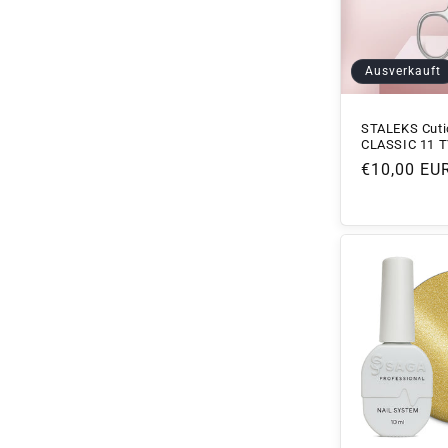
Ausverkauft
STALEKS Cuti
CLASSIC 11 T
Normaler
€10,00 EU
Preis