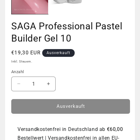
SAGA Professional Pastel
Builder Gel 10
Normaler
€19,30 EUR
Ausverkauft
Preis
Inkl. Steuern.
Anzahl
Anzahl
Verringere
Erhöhe
die
die
Menge
Menge
für
für
Ausverkauft
SAGA
SAGA
Professional
Professional
Pastel
Pastel
Versandkostenfrei in Deutschland ab
€60,00
Builder
Builder
Bestellwert | Versandkostenfrei in allen EU-
Gel
Gel