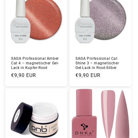
SAGA Professional Amber
SAGA Professional Cat
Cat 4 – magnetischer Gel-
Shine 3 – magnetischer
Lack in Kupfer-Rosé
Gel-Lack in Rosé-Silber.
Normaler
€9,90 EUR
Normaler
€9,90 EUR
Preis
Preis