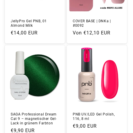
JellyPro Gel PNB, 01
COVER BASE | DNKa |
Almond Milk
#0092
Normaler
€14,00 EUR
Normaler
Von €12,10 EUR
Preis
Preis
SAGA Professional Dream
PNB UV/LED Gel Polish,
Cat 9 – magnetischer Gel-
116, 8 ml
Lack in grünem Farbton
Normaler
€9,00 EUR
Normaler
€9,90 EUR