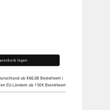
o
n
arenkorb legen
Deutschland ab
€60,00
Bestellwert |
llen EU-Ländern ab 150€ Bestellwert
ge