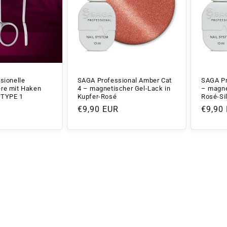
sionelle
SAGA Professional Amber Cat
SAGA Pr
re mit Haken
4 – magnetischer Gel-Lack in
– magne
 TYPE 1
Kupfer-Rosé
Rosé-Sil
Normaler
€9,90 EUR
Norma
€9,90
Preis
Preis