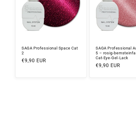
SAGA Professional Space Cat
SAGA Professional A
2
5 – rosig-bernsteinf
Cat-Eye-Gel-Lack
Normaler
€9,90 EUR
Normaler
€9,90 EUR
Preis
Preis