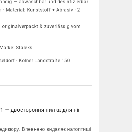
ändig — abwaschbar und desinfizierbar
 Material: Kunststoff + Abrasiv · 2
— originalverpackt & zuverlässig vom
Marke: Staleks
seldorf · Kölner Landstraße 150
 1 — двостороння пилка для ніг,
едикюру. Впевнено видаляє натоптиші