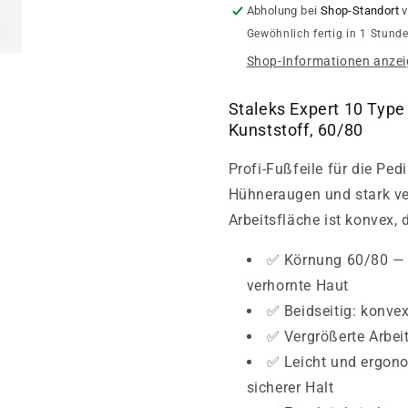
10/1)
10/1)
Abholung bei
Shop-Standort
v
Gewöhnlich fertig in 1 Stund
Shop-Informationen anze
Staleks Expert 10 Type
Kunststoff, 60/80
Profi-Fußfeile für die Ped
Hühneraugen und stark ve
Arbeitsfläche ist konvex, 
✅ Körnung 60/80 — 
verhornte Haut
✅ Beidseitig: konve
✅ Vergrößerte Arbei
✅ Leicht und ergon
sicherer Halt