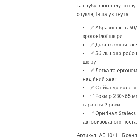
та грубу зроговілу шкір
опукла, інша увігнута.
✅ Абразивність 60/
зроговілої шкіри
✅ Двостороння: опу
✅ Збільшена робоч
шкіру
✅ Легка та ергоно
надійний хват
✅ Стійка до вологи
✅ Розмір 280×65 мм
гарантія 2 роки
✅ Оригінал Staleks 
авторизованого пост
Артикул: AE 10/1 | Бренд