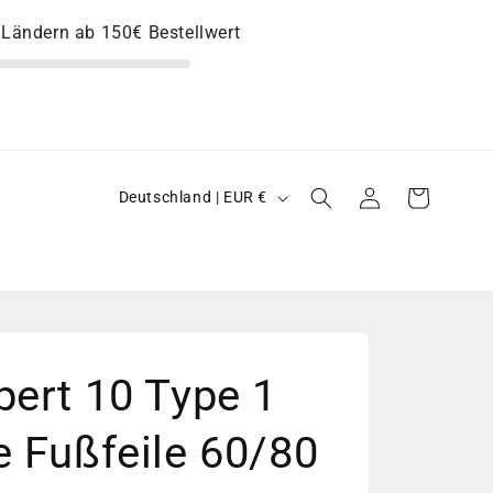
U-Ländern ab 150€ Bestellwert
L
Einloggen
Warenkorb
Deutschland | EUR €
a
n
d
/
R
pert 10 Type 1
e
g
e Fußfeile 60/80
i