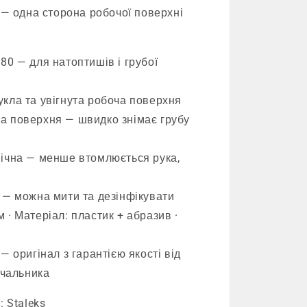
у — одна сторона робочої поверхні
80 — для натоптишів і грубої
кла та увігнута робоча поверхня
а поверхня — швидко знімає грубу
мічна — менше втомлюється рука,
 — можна мити та дезінфікувати
 · Матеріал: пластик + абразив ·
— оригінал з гарантією якості від
ачальника
: Staleks