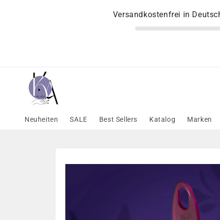
Direkt
zum
Versandkostenfrei in Deuts
Inhalt
Neuheiten
SALE
Best Sellers
Katalog
Marken
Zu
Produktinformationen
springen