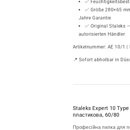
✅ Feuchtigkeitsbest
✅ Größe 280×65 mm ·
Jahre Garantie
✅ Original Staleks 
autorisierten Händler
Artikelnummer: AE 10/1 | 
📍 Sofort abholbar in Düs
Staleks Expert 10 Type
пластикова, 60/80
Професійна пилка для п