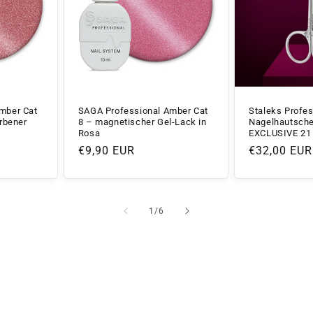
mber Cat
SAGA Professional Amber Cat
Staleks Profes
arbener
8 – magnetischer Gel-Lack in
Nagelhautsche
Rosa
EXCLUSIVE 21
Normaler
€9,90 EUR
Normaler
€32,00 EUR
Preis
Preis
von
1
/
6