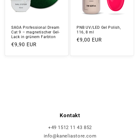
SAGA Professional Dream
PNB UV/LED Gel Polish,
Cat 9 – magnetischer Gel-
116, 8 ml
Lack in grünem Farbton
Normaler
€9,00 EUR
Normaler
€9,90 EUR
Preis
Preis
Kontakt
+49 1512 11 43 852
info@kaneliastore.com