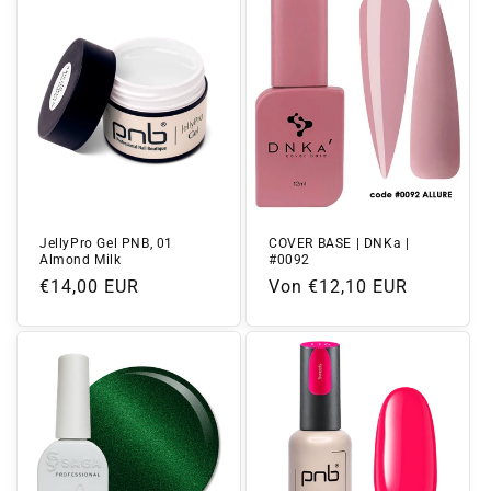
JellyPro Gel PNB, 01
COVER BASE | DNKa |
Almond Milk
#0092
Normaler
€14,00 EUR
Normaler
Von €12,10 EUR
Preis
Preis