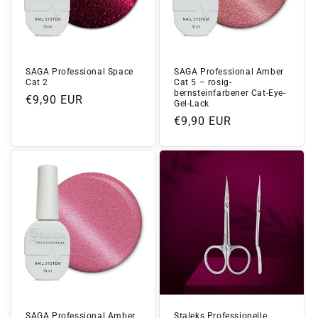
SAGA Professional Space
SAGA Professional Amber
Cat 2
Cat 5 – rosig-
bernsteinfarbener Cat-Eye-
Normaler
€9,90 EUR
Gel-Lack
Preis
Normaler
€9,90 EUR
Preis
SAGA Professional Amber
Staleks Professionelle