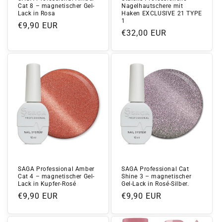
Cat 8 – magnetischer Gel-
Nagelhautschere mit
Lack in Rosa
Haken EXCLUSIVE 21 TYPE
1
Normaler
€9,90 EUR
Normaler
€32,00 EUR
Preis
Preis
SAGA Professional Amber
SAGA Professional Cat
Cat 4 – magnetischer Gel-
Shine 3 – magnetischer
Lack in Kupfer-Rosé
Gel-Lack in Rosé-Silber.
Normaler
€9,90 EUR
Normaler
€9,90 EUR
Preis
Preis