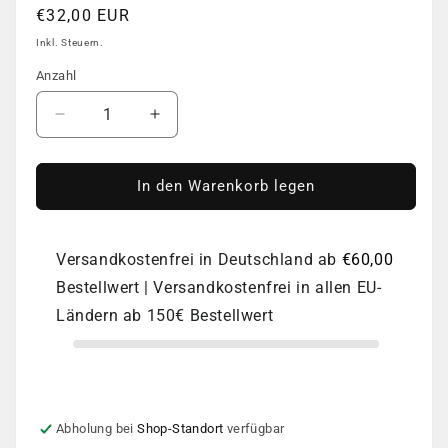
Normaler
€32,00 EUR
Preis
Inkl. Steuern.
Anzahl
Anzahl
Verringere
Erhöhe
die
die
Menge
Menge
für
für
In den Warenkorb legen
STALEKS
STALEKS
EXCLUSIVE
EXCLUSIVE
21/2
21/2
Versandkostenfrei in Deutschland ab
€60,00
Bestellwert | Versandkostenfrei in allen EU-
Ländern ab 150€ Bestellwert
Abholung bei
Shop-Standort
verfügbar