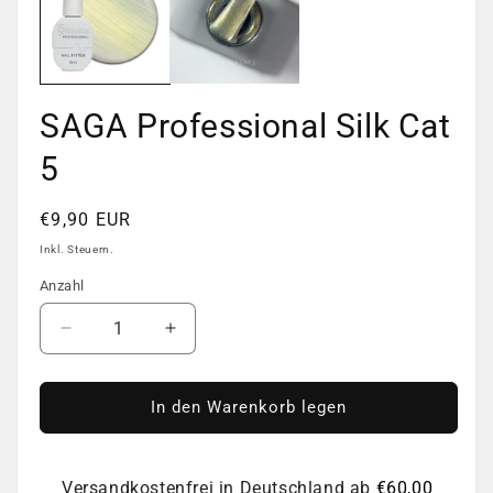
öffn
SAGA Professional Silk Cat
5
Normaler
€9,90 EUR
Preis
Inkl. Steuern.
Anzahl
Anzahl
Verringere
Erhöhe
die
die
Menge
Menge
für
für
In den Warenkorb legen
SAGA
SAGA
Professional
Professional
Silk
Silk
Versandkostenfrei in Deutschland ab
€60,00