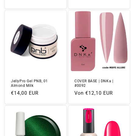
Preis
Preis
JellyPro Gel PNB, 01
COVER BASE | DNKa |
Almond Milk
#0092
Normaler
€14,00 EUR
Normaler
Von €12,10 EUR
Preis
Preis