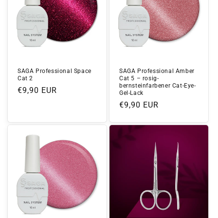
SAGA Professional Space
SAGA Professional Amber
Cat 2
Cat 5 – rosig-
bernsteinfarbener Cat-Eye-
Normaler
€9,90 EUR
Gel-Lack
Preis
Normaler
€9,90 EUR
Preis