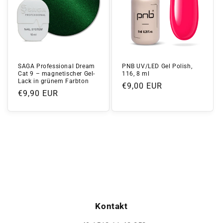
SAGA Professional Dream
PNB UV/LED Gel Polish,
Cat 9 – magnetischer Gel-
116, 8 ml
Lack in grünem Farbton
Normaler
€9,00 EUR
Normaler
€9,90 EUR
Preis
Preis
Kontakt