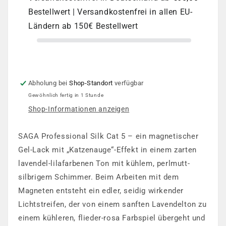
Cat
Cat
Bestellwert | Versandkostenfrei in allen EU-
5
5
Ländern ab 150€ Bestellwert
Abholung bei
Shop-Standort
verfügbar
Gewöhnlich fertig in 1 Stunde
Shop-Informationen anzeigen
SAGA Professional Silk Cat 5 – ein magnetischer
Gel-Lack mit „Katzenauge“-Effekt in einem zarten
lavendel-lilafarbenen Ton mit kühlem, perlmutt-
silbrigem Schimmer. Beim Arbeiten mit dem
Magneten entsteht ein edler, seidig wirkender
Lichtstreifen, der von einem sanften Lavendelton zu
einem kühleren, flieder-rosa Farbspiel übergeht und