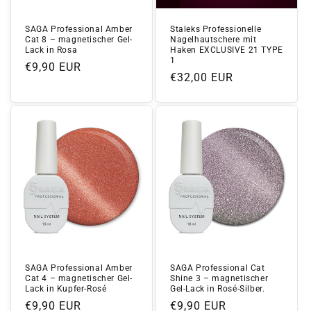
SAGA Professional Amber
Staleks Professionelle
Cat 8 – magnetischer Gel-
Nagelhautschere mit
Lack in Rosa
Haken EXCLUSIVE 21 TYPE
1
Normaler
€9,90 EUR
Normaler
€32,00 EUR
Preis
Preis
SAGA Professional Amber
SAGA Professional Cat
Cat 4 – magnetischer Gel-
Shine 3 – magnetischer
Lack in Kupfer-Rosé
Gel-Lack in Rosé-Silber.
Normaler
€9,90 EUR
Normaler
€9,90 EUR