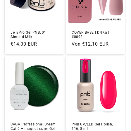
JellyPro Gel PNB, 01
COVER BASE | DNKa |
Almond Milk
#0092
Normaler
€14,00 EUR
Normaler
Von €12,10 EUR
Preis
Preis
SAGA Professional Dream
PNB UV/LED Gel Polish,
Cat 9 – magnetischer Gel-
116, 8 ml