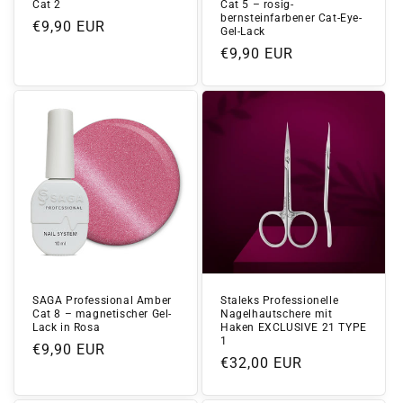
Cat 2
Cat 5 – rosig-
bernsteinfarbener Cat-Eye-
Normaler
€9,90 EUR
Gel-Lack
Preis
Normaler
€9,90 EUR
Preis
SAGA Professional Amber
Staleks Professionelle
Cat 8 – magnetischer Gel-
Nagelhautschere mit
Lack in Rosa
Haken EXCLUSIVE 21 TYPE
1
Normaler
€9,90 EUR
Normaler
€32,00 EUR
Preis
Preis