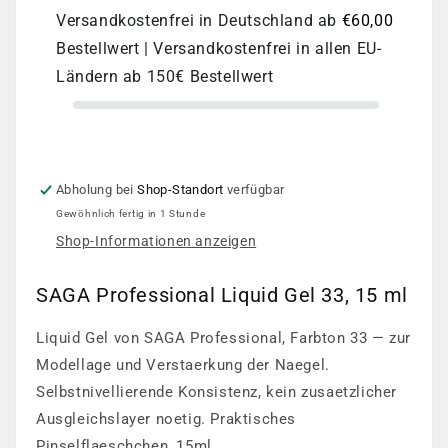
Liquid
Liquid
Versandkostenfrei in Deutschland ab
€60,00
Gel
Gel
Bestellwert | Versandkostenfrei in allen EU-
33,
33,
15
15
Ländern ab 150€ Bestellwert
ml
ml
Abholung bei
Shop-Standort
verfügbar
Gewöhnlich fertig in 1 Stunde
Shop-Informationen anzeigen
SAGA Professional Liquid Gel 33, 15 ml
Liquid Gel von SAGA Professional, Farbton 33 — zur
Modellage und Verstaerkung der Naegel.
Selbstnivellierende Konsistenz, kein zusaetzlicher
Ausgleichslayer noetig. Praktisches
Pinselflaeschchen, 15ml.