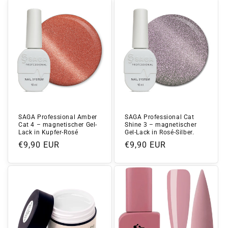
SAGA Professional Amber
SAGA Professional Cat
Cat 4 – magnetischer Gel-
Shine 3 – magnetischer
Lack in Kupfer-Rosé
Gel-Lack in Rosé-Silber.
Normaler
€9,90 EUR
Normaler
€9,90 EUR
Preis
Preis