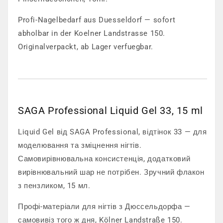
Profi-Nagelbedarf aus Duesseldorf — sofort
abholbar in der Koelner Landstrasse 150.
Originalverpackt, ab Lager verfuegbar.
SAGA Professional Liquid Gel 33, 15 ml
Liquid Gel від SAGA Professional, відтінок 33 — для
моделювання та зміцнення нігтів.
Самовирівнювальна консистенція, додатковий
вирівнювальний шар не потрібен. Зручний флакон
з пензликом, 15 мл.
Профі-матеріали для нігтів з Дюссельдорфа —
самовивіз того ж дня, Kölner Landstraße 150.