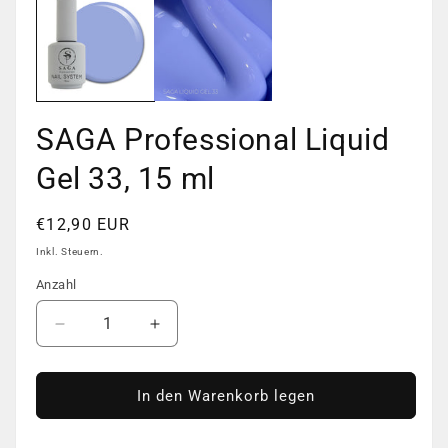
in
Moda
öffn
SAGA Professional Liquid
Gel 33, 15 ml
Normaler
€12,90 EUR
Preis
Inkl. Steuern.
Anzahl
Anzahl
Verringere
Erhöhe
die
die
Menge
Menge
für
für
In den Warenkorb legen
SAGA
SAGA
Professional
Professional