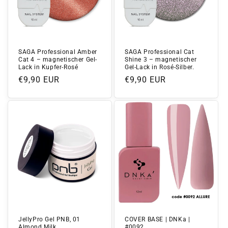
SAGA Professional Amber
SAGA Professional Cat
Cat 4 – magnetischer Gel-
Shine 3 – magnetischer
Lack in Kupfer-Rosé
Gel-Lack in Rosé-Silber.
Normaler
€9,90 EUR
Normaler
€9,90 EUR
Preis
Preis
JellyPro Gel PNB, 01
COVER BASE | DNKa |
Almond Milk
#0092