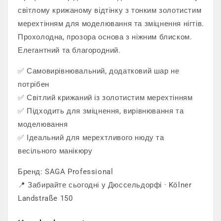
світлому крижаному відтінку з тонким золотистим
мерехтінням для моделювання та зміцнення нігтів.
Прохолодна, прозора основа з ніжним блиском.
Елегантний та благородний.
✅ Самовирівнювальний, додатковий шар не
потрібен
✅ Світлий крижаний із золотистим мерехтінням
✅ Підходить для зміцнення, вирівнювання та
моделювання
✅ Ідеальний для мерехтливого нюду та
весільного манікюру
Бренд: SAGA Professional
📍 Забирайте сьогодні у Дюссельдорфі · Kölner
Landstraße 150