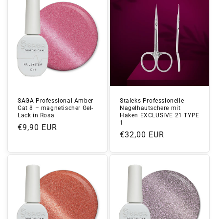
SAGA Professional Amber
Staleks Professionelle
Cat 8 – magnetischer Gel-
Nagelhautschere mit
Lack in Rosa
Haken EXCLUSIVE 21 TYPE
1
Normaler
€9,90 EUR
Normaler
€32,00 EUR
Preis
Preis