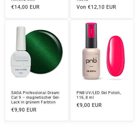
Normaler
€14,00 EUR
Normaler
Von €12,10 EUR
Preis
Preis
SAGA Professional Dream
PNB UV/LED Gel Polish,
Cat 9 – magnetischer Gel-
116, 8 ml
Lack in grünem Farbton
Normaler
€9,00 EUR
Normaler
€9,90 EUR
Preis
Preis