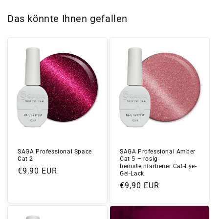
Das könnte Ihnen gefallen
SAGA Professional Space
SAGA Professional Amber
Cat 2
Cat 5 – rosig-
bernsteinfarbener Cat-Eye-
Normaler
€9,90 EUR
Gel-Lack
Preis
Normaler
€9,90 EUR
Preis