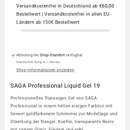
Liquid
Liquid
Versandkostenfrei in Deutschland ab
€60,00
Gel
Gel
Bestellwert | Versandkostenfrei in allen EU-
19
19
Ländern ab 150€ Bestellwert
Abholung bei
Shop-Standort
verfügbar
Gewöhnlich fertig in 1 Stunde
Shop-Informationen anzeigen
SAGA Professional Liquid Gel 19
Professionelles fluessiges Gel von SAGA
Professional in einem hellen eisigen Farbton mit
feinem goldfarbenem Schimmer zur Modellage und
Staerkung der Naegel. Kuehle, transparente Basis
mit zartem Glanz. Elegant und edel.