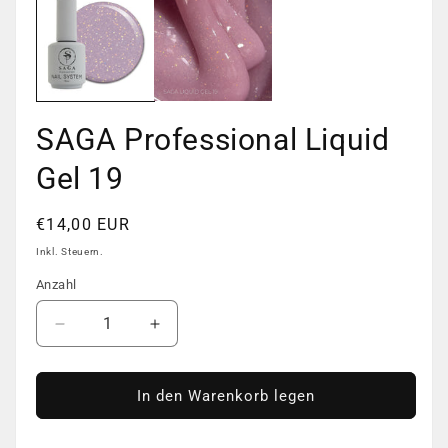
in
Moda
öffn
SAGA Professional Liquid
Gel 19
Normaler
€14,00 EUR
Preis
Inkl. Steuern.
Anzahl
Anzahl
Verringere
Erhöhe
die
die
Menge
Menge
für
für
In den Warenkorb legen
SAGA
SAGA
Professional
Professional