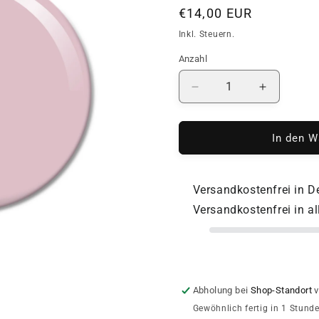
Normaler
€14,00 EUR
Preis
Inkl. Steuern.
Anzahl
Anzahl
Verringere
Erhöhe
die
die
Menge
Menge
für
für
In den W
SAGA
SAGA
Professional
Professio
Liquid
Liquid
Versandkostenfrei in 
Gel
Gel
Versandkostenfrei in a
11
11
Abholung bei
Shop-Standort
v
Gewöhnlich fertig in 1 Stund