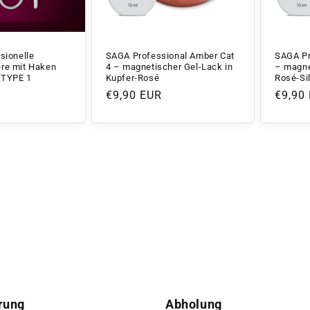
sionelle
SAGA Professional Amber Cat
SAGA Pr
re mit Haken
4 – magnetischer Gel-Lack in
– magne
 TYPE 1
Kupfer-Rosé
Rosé-Sil
Normaler
€9,90 EUR
Norma
€9,90
Preis
Preis
rung
Abholung