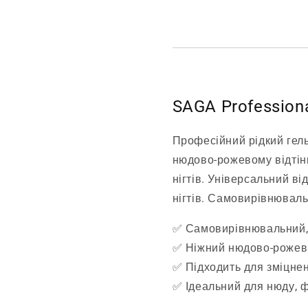
SAGA Professiona
Професійний рідкий гель
нюдово-рожевому відтін
нігтів. Універсальний ві
нігтів. Самовирівнювальн
✅ Самовирівнювальний, 
✅ Ніжний нюдово-рожеви
✅ Підходить для зміцне
✅ Ідеальний для нюду, 