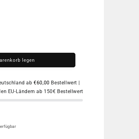
o
n
arenkorb legen
nal
Deutschland ab
€60,00
Bestellwert |
llen EU-Ländern ab 150€ Bestellwert
erfügbar
e