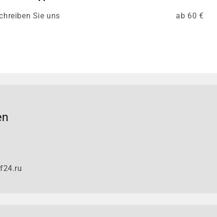
chreiben Sie uns
ab 60 €
en
f24.ru