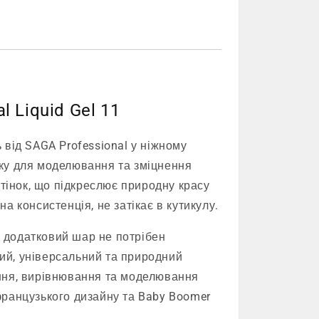
l Liquid Gel 11
 від SAGA Professional у ніжному
ку для моделювання та зміцнення
дтінок, що підкреслює природну красу
а консистенція, не затікає в кутикулу.
додатковий шар не потрібен
й, універсальний та природний
ння, вирівнювання та моделювання
французького дизайну та Baby Boomer