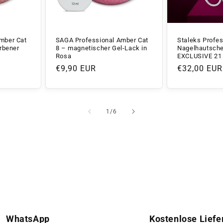
mber Cat
SAGA Professional Amber Cat
Staleks Profes
arbener
8 – magnetischer Gel-Lack in
Nagelhautsche
Rosa
EXCLUSIVE 21
Normaler
€9,90 EUR
Normaler
€32,00 EUR
Preis
Preis
von
1
/
6
WhatsApp
Kostenlose Liefe