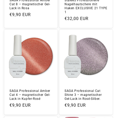
SAGA Professional Amber
Staleks Professionelle
Cat 8 – magnetischer Gel-
Nagelhautschere mit
Lack in Rosa
Haken EXCLUSIVE 21 TYPE
1
Normaler
€9,90 EUR
Normaler
€32,00 EUR
Preis
Preis
SAGA Professional Amber
SAGA Professional Cat
Cat 4 – magnetischer Gel-
Shine 3 – magnetischer
Lack in Kupfer-Rosé
Gel-Lack in Rosé-Silber.
Normaler
€9,90 EUR
Normaler
€9,90 EUR
Preis
Preis