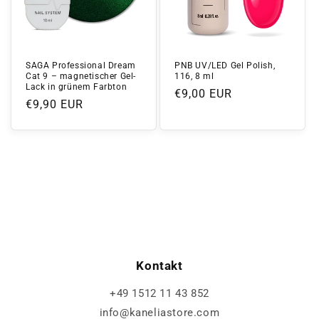
SAGA Professional Dream
PNB UV/LED Gel Polish,
Cat 9 – magnetischer Gel-
116, 8 ml
Lack in grünem Farbton
Normaler
€9,00 EUR
Normaler
€9,90 EUR
Preis
Preis
Kontakt
+49 1512 11 43 852
info@kaneliastore.com