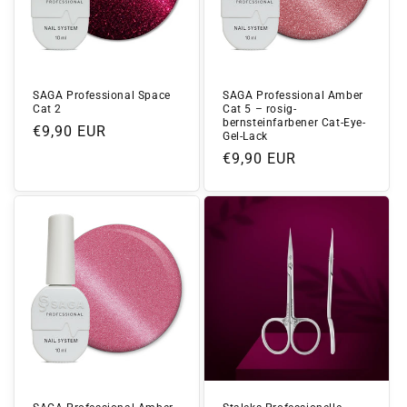
SAGA Professional Space
SAGA Professional Amber
Cat 2
Cat 5 – rosig-
bernsteinfarbener Cat-Eye-
Normaler
€9,90 EUR
Gel-Lack
Preis
Normaler
€9,90 EUR
Preis