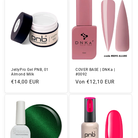
JellyPro Gel PNB, 01
COVER BASE | DNKa |
Almond Milk
#0092
Normaler
€14,00 EUR
Normaler
Von €12,10 EUR
Preis
Preis