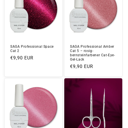
SAGA Professional Space
SAGA Professional Amber
Cat 2
Cat 5 – rosig-
bernsteinfarbener Cat-Eye-
Normaler
€9,90 EUR
Gel-Lack
Preis
Normaler
€9,90 EUR
Preis