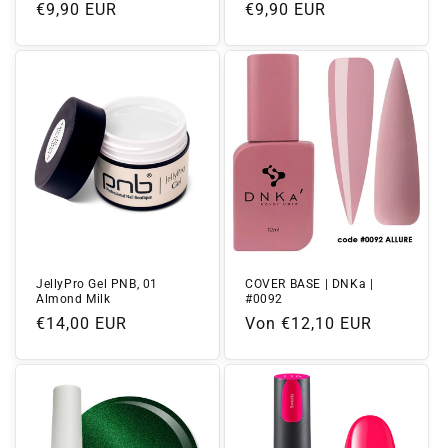
Normaler
€9,90 EUR
Normaler
€9,90 EUR
Preis
Preis
JellyPro Gel PNB, 01
COVER BASE | DNKa |
Almond Milk
#0092
Normaler
€14,00 EUR
Normaler
Von €12,10 EUR
Preis
Preis