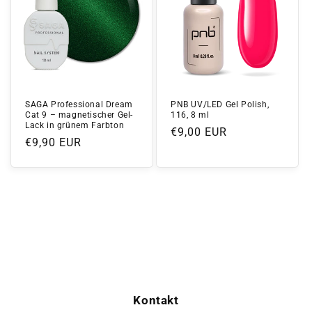
SAGA Professional Dream
PNB UV/LED Gel Polish,
Cat 9 – magnetischer Gel-
116, 8 ml
Lack in grünem Farbton
Normaler
€9,00 EUR
Normaler
€9,90 EUR
Preis
Preis
Kontakt