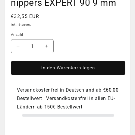
nippers EXPERT 90 9 mm
Normaler
€32,55 EUR
Preis
Inkl. Steuern.
Anzahl
Anzahl
Verringere
Erhöhe
die
die
Menge
Menge
für
für
In den Warenkorb legen
Professional
Professional
cuticle
cuticle
nippers
nippers
Versandkostenfrei in Deutschland ab
€60,00
EXPERT
EXPERT
Bestellwert | Versandkostenfrei in allen EU-
90
90
9
9
Ländern ab 150€ Bestellwert
mm
mm