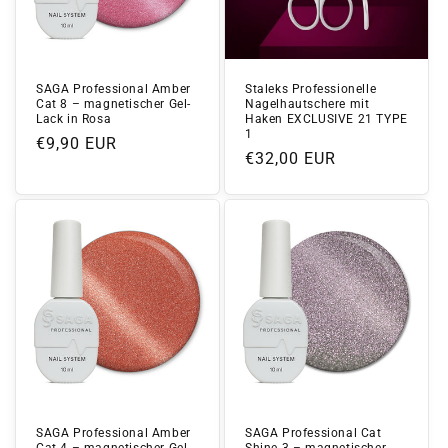
SAGA Professional Amber
Staleks Professionelle
Cat 8 – magnetischer Gel-
Nagelhautschere mit
Lack in Rosa
Haken EXCLUSIVE 21 TYPE
1
Normaler
€9,90 EUR
Normaler
€32,00 EUR
Preis
Preis
SAGA Professional Amber
SAGA Professional Cat
Cat 4 – magnetischer Gel-
Shine 3 – magnetischer