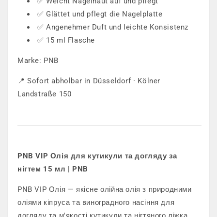
✅ Weicht Nagelhaut auf und pflegt
✅ Glättet und pflegt die Nagelplatte
✅ Angenehmer Duft und leichte Konsistenz
✅ 15 ml Flasche
Marke: PNB
📍 Sofort abholbar in Düsseldorf · Kölner
Landstraße 150
PNB VIP Олія для кутикули та догляду за
нігтем 15 мл | PNB
PNB VIP Олія — якісне олійна олія з природними
оліями кіпруса та виноградного насіння для
догляду та м'якості кутикули та нігтяного ліжка.