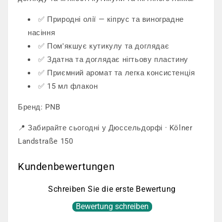
✅ Природні олії — кіпрус та виноградне
насіння
✅ Пом'якшує кутикулу та доглядає
✅ Здатна та доглядає нігтьову пластину
✅ Приємний аромат та легка консистенція
✅ 15 мл флакон
Бренд: PNB
📍 Забирайте сьогодні у Дюссельдорфі · Kölner
Landstraße 150
Kundenbewertungen
Schreiben Sie die erste Bewertung
Bewertung schreiben