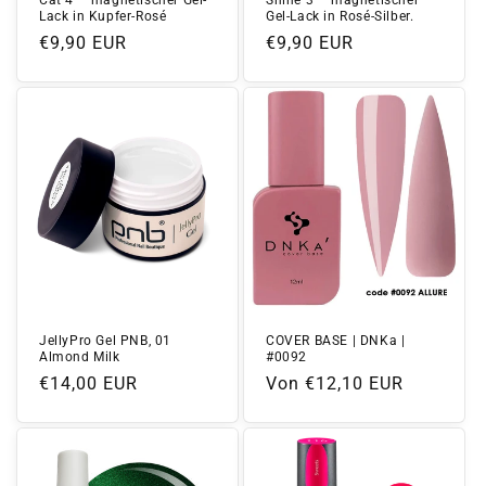
Lack in Kupfer-Rosé
Gel-Lack in Rosé-Silber.
Normaler
€9,90 EUR
Normaler
€9,90 EUR
Preis
Preis
JellyPro Gel PNB, 01
COVER BASE | DNKa |
Almond Milk
#0092
Normaler
€14,00 EUR
Normaler
Von €12,10 EUR
Preis
Preis