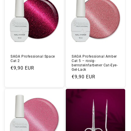
SAGA Professional Space
SAGA Professional Amber
Cat 2
Cat 5 – rosig-
bernsteinfarbener Cat-Eye-
Normaler
€9,90 EUR
Gel-Lack
Preis
Normaler
€9,90 EUR
Preis