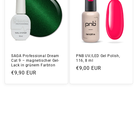
SAGA Professional Dream
PNB UV/LED Gel Polish,
Cat 9 – magnetischer Gel-
116, 8 ml
Lack in grünem Farbton
Normaler
€9,00 EUR
Normaler
€9,90 EUR
Preis
Preis