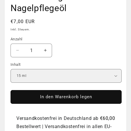
Nagelpflegeöl
Normaler
€7,00 EUR
Preis
Inkl. Steuern.
Anzahl
Anzahl
Verringere
Erhöhe
die
die
Inhalt
Menge
Menge
für
für
PNB
PNB
VIP
VIP
Nagelhaut-
Nagelhaut-
und
und
In den Warenkorb legen
Nagelpflegeöl
Nagelpflegeöl
Versandkostenfrei in Deutschland ab
€60,00
Bestellwert | Versandkostenfrei in allen EU-