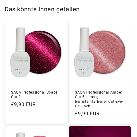
Das könnte Ihnen gefallen
SAGA Professional Space
SAGA Professional Amber
Cat 2
Cat 5 – rosig-
bernsteinfarbener Cat-Eye-
Normaler
€9,90 EUR
Gel-Lack
Preis
Normaler
€9,90 EUR
Preis