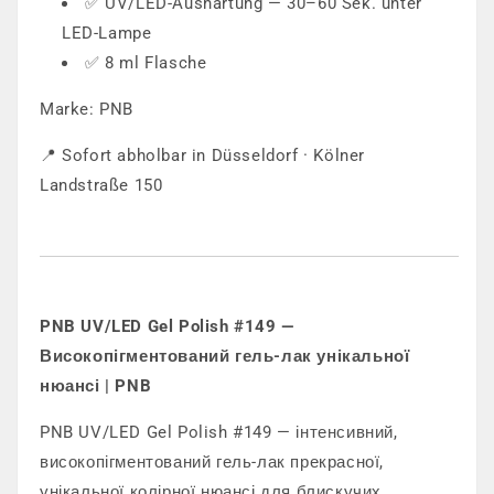
✅ UV/LED-Aushärtung — 30–60 Sek. unter
LED-Lampe
✅ 8 ml Flasche
Marke: PNB
📍 Sofort abholbar in Düsseldorf · Kölner
Landstraße 150
PNB UV/LED Gel Polish #149 —
Високопігментований гель-лак унікальної
нюансі | PNB
PNB UV/LED Gel Polish #149 — інтенсивний,
високопігментований гель-лак прекрасної,
унікальної колірної нюансі для блискучих,