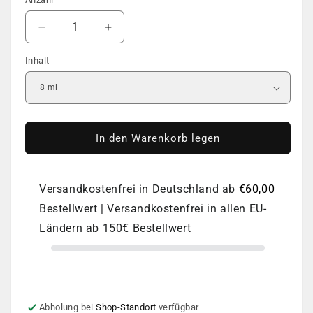
Anzahl
Verringere
Erhöhe
die
die
Inhalt
Menge
Menge
für
für
PNB
PNB
UV/LED
UV/LED
Gel
Gel
Polish,
Polish,
In den Warenkorb legen
149,
149,
8
8
ml
ml
Versandkostenfrei in Deutschland ab
€60,00
Bestellwert | Versandkostenfrei in allen EU-
Ländern ab 150€ Bestellwert
Abholung bei
Shop-Standort
verfügbar