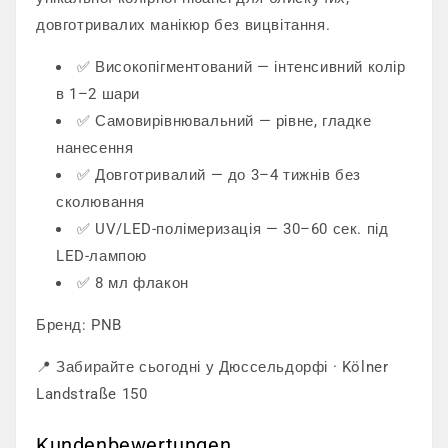
довготривалих манікюр без вицвітання.
✅ Високопігментований — інтенсивний колір
в 1–2 шари
✅ Самовирівнювальний — рівне, гладке
нанесення
✅ Довготривалий — до 3–4 тижнів без
сколювання
✅ UV/LED-полімеризація — 30–60 сек. під
LED-лампою
✅ 8 мл флакон
Бренд: PNB
📍 Забирайте сьогодні у Дюссельдорфі · Kölner
Landstraße 150
Kundenbewertungen