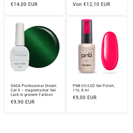
Normaler
€14,00 EUR
Normaler
Von €12,10 EUR
Preis
Preis
SAGA Professional Dream
PNB UV/LED Gel Polish,
Cat 9 – magnetischer Gel-
116, 8 ml
Lack in grünem Farbton
Normaler
€9,00 EUR
Normaler
€9,90 EUR
Preis
Preis