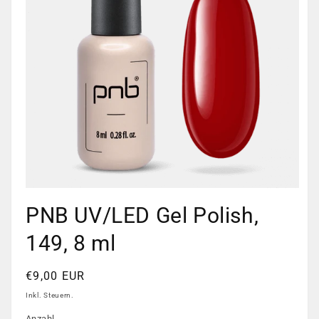
Medien
1
PNB UV/LED Gel Polish,
in
Modal
öffnen
149, 8 ml
Normaler
€9,00 EUR
Preis
Inkl. Steuern.
Anzahl