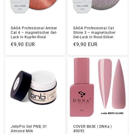
SAGA Professional Amber
SAGA Professional Cat
Cat 4 – magnetischer Gel-
Shine 3 – magnetischer
Lack in Kupfer-Rosé
Gel-Lack in Rosé-Silber.
Normaler
€9,90 EUR
Normaler
€9,90 EUR
Preis
Preis
JellyPro Gel PNB, 01
COVER BASE | DNKa |
Almond Milk
#0092