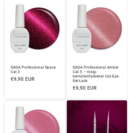
SAGA Professional Space
SAGA Professional Amber
Cat 2
Cat 5 – rosig-
bernsteinfarbener Cat-Eye-
Normaler
€9,90 EUR
Gel-Lack
Preis
Normaler
€9,90 EUR
Preis