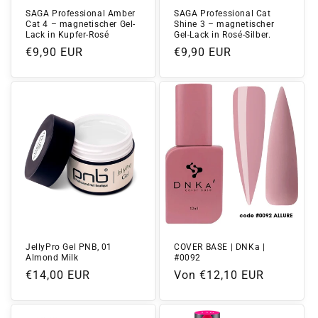
SAGA Professional Amber
SAGA Professional Cat
Cat 4 – magnetischer Gel-
Shine 3 – magnetischer
Lack in Kupfer-Rosé
Gel-Lack in Rosé-Silber.
Normaler
€9,90 EUR
Normaler
€9,90 EUR
Preis
Preis
JellyPro Gel PNB, 01
COVER BASE | DNKa |
Almond Milk
#0092
Normaler
€14,00 EUR
Normaler
Von €12,10 EUR
Preis
Preis