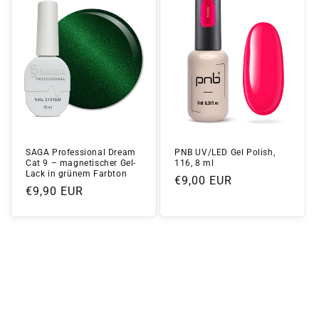
SAGA Professional Dream
PNB UV/LED Gel Polish,
Cat 9 – magnetischer Gel-
116, 8 ml
Lack in grünem Farbton
Normaler
€9,00 EUR
Normaler
€9,90 EUR
Preis
Preis