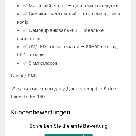
✅ Магнітний ефект — дивовижні візерунки
✅ Високопігментований — інтенсивна, рівна
колір
✅ Самовирівнювальний — ідеальне
нанесення
✅ UV/LED-полімеризація — 30–60 сек. під
LED-лампою
✅ 8 мл флакон
Бренд: PNB
📍 Забирайте сьогодні у Дюссельдорфі · Kölner
Landstraße 150
Kundenbewertungen
Schreiben Sie die erste Bewertung