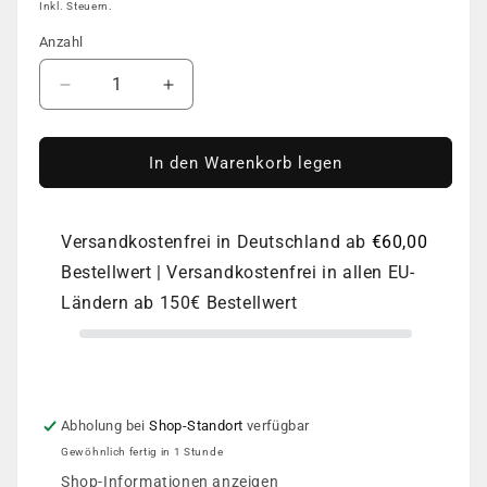
Preis
Inkl. Steuern.
Anzahl
Anzahl
Verringere
Erhöhe
die
die
Menge
Menge
für
für
In den Warenkorb legen
PNB
PNB
Magnetic
Magnetic
Gel
Gel
Versandkostenfrei in Deutschland ab
€60,00
Polish
Polish
Bestellwert | Versandkostenfrei in allen EU-
Glamour
Glamour
Cat,
Cat,
Ländern ab 150€ Bestellwert
04
04
Miss
Miss
Blush,
Blush,
8ml
8ml
Abholung bei
Shop-Standort
verfügbar
Gewöhnlich fertig in 1 Stunde
Shop-Informationen anzeigen