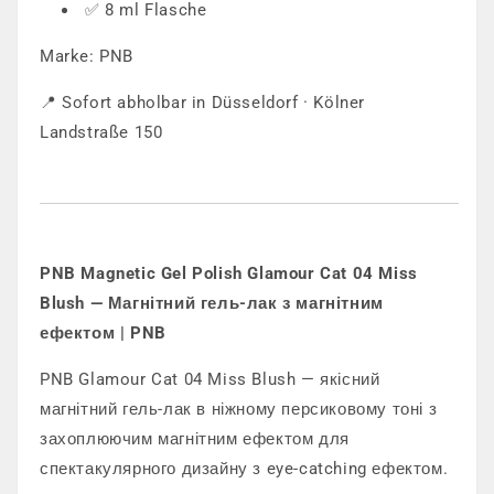
✅ 8 ml Flasche
Marke: PNB
📍 Sofort abholbar in Düsseldorf · Kölner
Landstraße 150
PNB Magnetic Gel Polish Glamour Cat 04 Miss
Blush — Магнітний гель-лак з магнітним
ефектом | PNB
PNB Glamour Cat 04 Miss Blush — якісний
магнітний гель-лак в ніжному персиковому тоні з
захоплюючим магнітним ефектом для
спектакулярного дизайну з eye-catching ефектом.