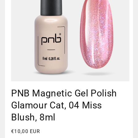
Medien
1
PNB Magnetic Gel Polish
in
Modal
öffnen
Glamour Cat, 04 Miss
Blush, 8ml
Normaler
€10,00 EUR