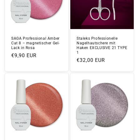
SAGA Professional Amber
Staleks Professionelle
Cat 8 – magnetischer Gel-
Nagelhautschere mit
Lack in Rosa
Haken EXCLUSIVE 21 TYPE
1
Normaler
€9,90 EUR
Normaler
€32,00 EUR
Preis
Preis