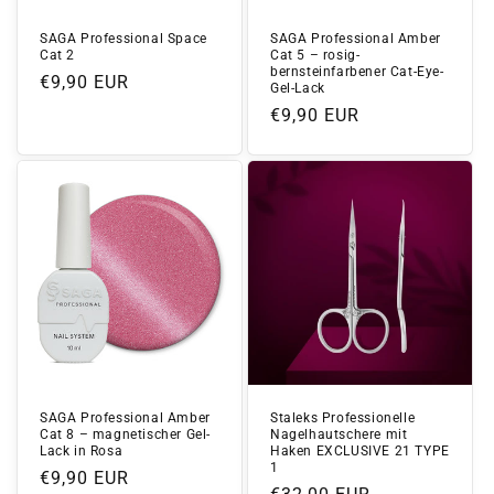
SAGA Professional Space
SAGA Professional Amber
Cat 2
Cat 5 – rosig-
bernsteinfarbener Cat-Eye-
Normaler
€9,90 EUR
Gel-Lack
Preis
Normaler
€9,90 EUR
Preis
SAGA Professional Amber
Staleks Professionelle
Cat 8 – magnetischer Gel-
Nagelhautschere mit
Lack in Rosa
Haken EXCLUSIVE 21 TYPE
1
Normaler
€9,90 EUR