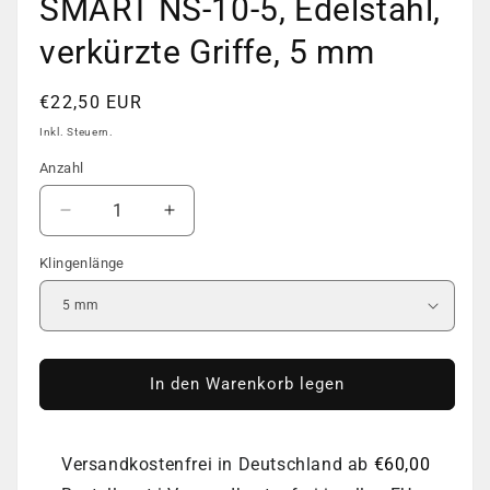
SMART NS-10-5, Edelstahl,
verkürzte Griffe, 5 mm
Normaler
€22,50 EUR
Preis
Inkl. Steuern.
Anzahl
Anzahl
Verringere
Erhöhe
die
die
Klingenlänge
Menge
Menge
für
für
Nagelhautzange
Nagelhautzange
Staleks
Staleks
SMART
SMART
NS-
NS-
In den Warenkorb legen
10-
10-
5,
5,
Edelstahl,
Edelstahl,
Versandkostenfrei in Deutschland ab
€60,00
verkürzte
verkürzte