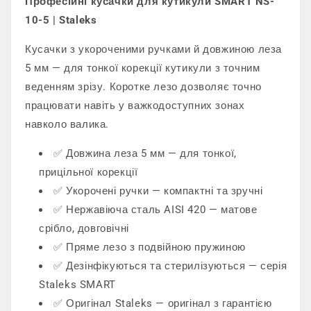
Професійні кусачки для кутикули SMART NS-
10-5 | Staleks
Кусачки з укороченими ручками й довжиною леза
5 мм — для тонкої корекції кутикули з точним
веденням зрізу. Коротке лезо дозволяє точно
працювати навіть у важкодоступних зонах
навколо валика.
✅ Довжина леза 5 мм — для тонкої,
прицільної корекції
✅ Укорочені ручки — компактні та зручні
✅ Нержавіюча сталь AISI 420 — матове
срібло, довговічні
✅ Пряме лезо з подвійною пружиною
✅ Дезінфікуються та стерилізуються — серія
Staleks SMART
✅ Оригінал Staleks — оригінал з гарантією