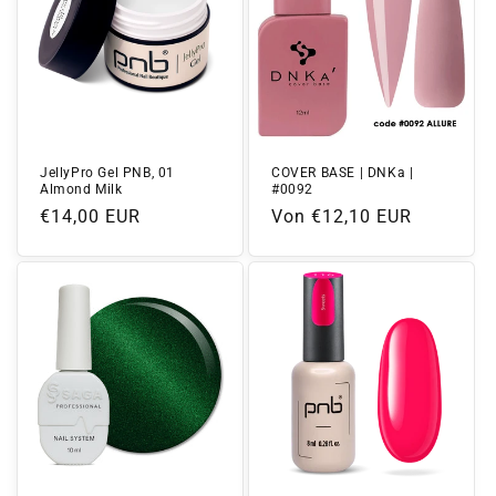
JellyPro Gel PNB, 01
COVER BASE | DNKa |
Almond Milk
#0092
Normaler
€14,00 EUR
Normaler
Von €12,10 EUR
Preis
Preis