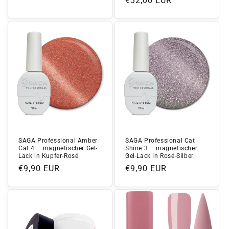
Normaler
€32,00 EUR
Preis
Preis
SAGA Professional Amber
SAGA Professional Cat
Cat 4 – magnetischer Gel-
Shine 3 – magnetischer
Lack in Kupfer-Rosé
Gel-Lack in Rosé-Silber.
Normaler
€9,90 EUR
Normaler
€9,90 EUR
Preis
Preis