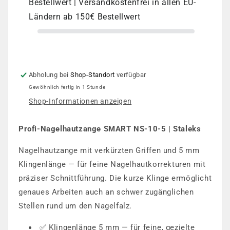
Bestellwert | Versandkostenfrei in allen EU-
Griffe,
Griffe,
5
5
Ländern ab 150€ Bestellwert
mm
mm
Abholung bei
Shop-Standort
verfügbar
Gewöhnlich fertig in 1 Stunde
Shop-Informationen anzeigen
Profi-Nagelhautzange SMART NS-10-5 | Staleks
Nagelhautzange mit verkürzten Griffen und 5 mm
Klingenlänge — für feine Nagelhautkorrekturen mit
präziser Schnittführung. Die kurze Klinge ermöglicht
genaues Arbeiten auch an schwer zugänglichen
Stellen rund um den Nagelfalz.
✅ Klingenlänge 5 mm — für feine, gezielte