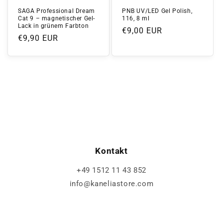
SAGA Professional Dream
PNB UV/LED Gel Polish,
Cat 9 – magnetischer Gel-
116, 8 ml
Lack in grünem Farbton
Normaler
€9,00 EUR
Normaler
€9,90 EUR
Preis
Preis
Kontakt
+49 1512 11 43 852
info@kaneliastore.com