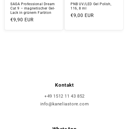
SAGA Professional Dream
PNB UV/LED Gel Polish,
Cat 9 – magnetischer Gel-
116, 8 ml
Lack in grünem Farbton
Normaler
€9,00 EUR
Normaler
€9,90 EUR
Preis
Preis
Kontakt
+49 1512 11 43 852
info@kaneliastore.com