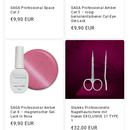
SAGA Professional Space
SAGA Professional Amber
Cat 2
Cat 5 – rosig-
bernsteinfarbener Cat-Eye-
Normaler
€9,90 EUR
Gel-Lack
Preis
Normaler
€9,90 EUR
Preis
SAGA Professional Amber
Staleks Professionelle
Cat 8 – magnetischer Gel-
Nagelhautschere mit
Lack in Rosa
Haken EXCLUSIVE 21 TYPE
1
Normaler
€9,90 EUR
Normaler
€32,00 EUR