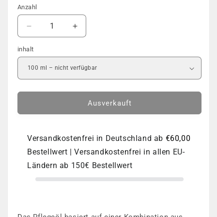
Anzahl
Anzahl
Verringere
Erhöhe
die
die
inhalt
Menge
Menge
für
für
MAVE
MAVE
-
-
Molecular
Molecular
Oil
Oil
Ausverkauft
Treatment
Treatment
100ml
100ml
Versandkostenfrei in Deutschland ab
€60,00
Bestellwert | Versandkostenfrei in allen EU-
Ländern ab 150€ Bestellwert