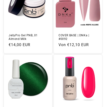
JellyPro Gel PNB, 01
COVER BASE | DNKa |
Almond Milk
#0092
Normaler
€14,00 EUR
Normaler
Von €12,10 EUR
Preis
Preis