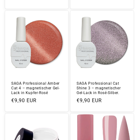
Preis
Preis
SAGA Professional Amber
SAGA Professional Cat
Cat 4 – magnetischer Gel-
Shine 3 – magnetischer
Lack in Kupfer-Rosé
Gel-Lack in Rosé-Silber.
Normaler
€9,90 EUR
Normaler
€9,90 EUR
Preis
Preis