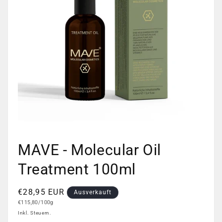
Medien
1
MAVE - Molecular Oil
in
Modal
öffnen
Treatment 100ml
Normaler
€28,95 EUR
Ausverkauft
Grundpreis
Preis
€115,80/100g
Inkl. Steuern.