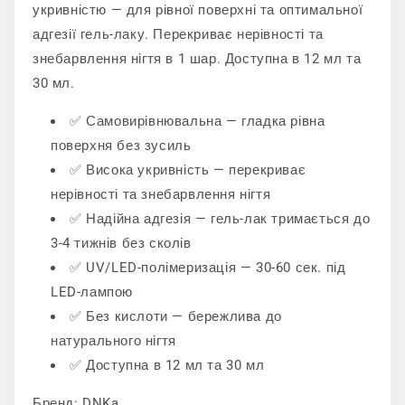
укривністю — для рівної поверхні та оптимальної
адгезії гель-лаку. Перекриває нерівності та
знебарвлення нігтя в 1 шар. Доступна в 12 мл та
30 мл.
✅ Самовирівнювальна — гладка рівна
поверхня без зусиль
✅ Висока укривність — перекриває
нерівності та знебарвлення нігтя
✅ Надійна адгезія — гель-лак тримається до
3-4 тижнів без сколів
✅ UV/LED-полімеризація — 30-60 сек. під
LED-лампою
✅ Без кислоти — бережлива до
натурального нігтя
✅ Доступна в 12 мл та 30 мл
Бренд: DNKa