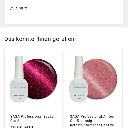
Share
Das könnte Ihnen gefallen
SAGA Professional Space
SAGA Professional Amber
Cat 2
Cat 5 – rosig-
bernsteinfarbener Cat-Eye-
Normaler
€9,90 EUR