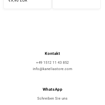
Normaler
€9,90 EUR
Preis
Preis
Kontakt
+49 1512 11 43 852
info@kaneliastore.com
WhatsApp
Schreiben Sie uns