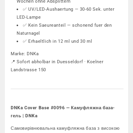
Wochen ohne Absplittern
✅ UV/LED-Aushaertung — 30-60 Sek. unter
LED-Lampe
✅ Kein Saeureanteil — schonend fuer den
Naturnagel
✅ Erhaeltlich in 12 ml und 30 ml
Marke: DNKa
📍 Sofort abholbar in Duesseldorf · Koelner
Landstrasse 150
DNKa Cover Base #0096 — Камуфляжна база-
гель | DNKa
Самовирівнювальна камуфляжна база з високою