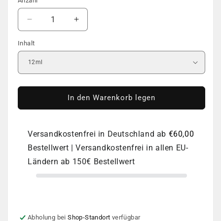
Anzahl
Anzahl
Verringere
Erhöhe
die
die
Inhalt
Menge
Menge
für
für
COVER
COVER
BASE
BASE
|
|
DNKa
DNKa
In den Warenkorb legen
|
|
#0096
#0096
Versandkostenfrei in Deutschland ab
€60,00
Bestellwert | Versandkostenfrei in allen EU-
Ländern ab 150€ Bestellwert
Abholung bei
Shop-Standort
verfügbar