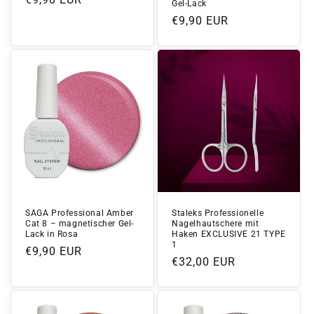
Gel-Lack
Preis
Normaler
€9,90 EUR
Preis
SAGA Professional Amber
Staleks Professionelle
Cat 8 – magnetischer Gel-
Nagelhautschere mit
Lack in Rosa
Haken EXCLUSIVE 21 TYPE
1
Normaler
€9,90 EUR
Normaler
€32,00 EUR
Preis
Preis