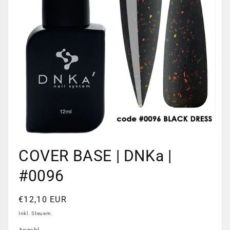
Medien
1
COVER BASE | DNKa |
in
Modal
öffnen
#0096
Normaler
€12,10 EUR
Preis
Inkl. Steuern.