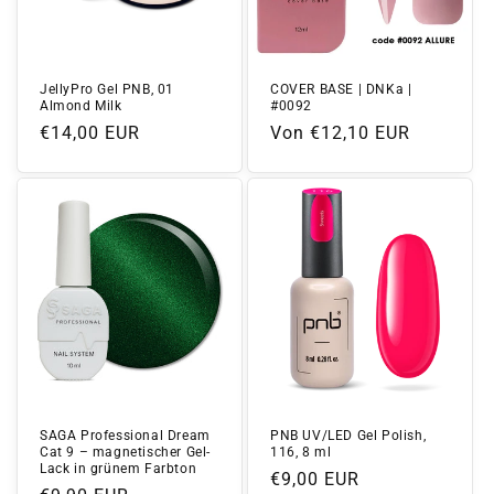
JellyPro Gel PNB, 01
COVER BASE | DNKa |
Almond Milk
#0092
Normaler
€14,00 EUR
Normaler
Von €12,10 EUR
Preis
Preis
SAGA Professional Dream
PNB UV/LED Gel Polish,
Cat 9 – magnetischer Gel-
116, 8 ml
Lack in grünem Farbton
Normaler
€9,00 EUR