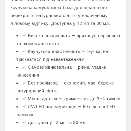
каучукова камуфляжна база для ідеального
перекриття натурального нігтя у насиченому
ліловому відтінку. Доступна у 12 мл та 30 мл.
✅ Висока покривність — приховує нерівності
та пігментацію нігтя
✅ Каучукова еластичність — гнучка, не
тріскається під навантаженням
✅ Самовирівнювальна — рівне, гладке
нанесення
✅ Без праймера — економить час, береже
натуральний ніготь
✅ Міцна адгезія — тримається до 3–4 тижнів
✅ UV/LED-полімеризація — 60 сек. під LED-
лампою
✅ Доступна у 12 мл та 30 мл