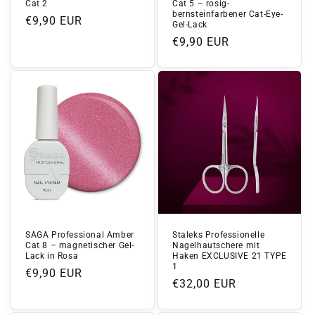
Cat 2
Cat 5 – rosig-
bernsteinfarbener Cat-Eye-
Normaler
€9,90 EUR
Gel-Lack
Preis
Normaler
€9,90 EUR
Preis
SAGA Professional Amber
Staleks Professionelle
Cat 8 – magnetischer Gel-
Nagelhautschere mit
Lack in Rosa
Haken EXCLUSIVE 21 TYPE
1
Normaler
€9,90 EUR
Normaler
€32,00 EUR
Preis
Preis