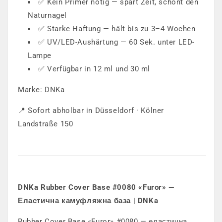
✅ Kein Primer nötig — spart Zeit, schont den
Naturnagel
✅ Starke Haftung — hält bis zu 3–4 Wochen
✅ UV/LED-Aushärtung — 60 Sek. unter LED-
Lampe
✅ Verfügbar in 12 ml und 30 ml
Marke: DNKa
📍 Sofort abholbar in Düsseldorf · Kölner
Landstraße 150
DNKa Rubber Cover Base #0080 «Furor» —
Еластична камуфляжна база | DNKa
Rubber Cover Base «Furor» #0080 — еластична