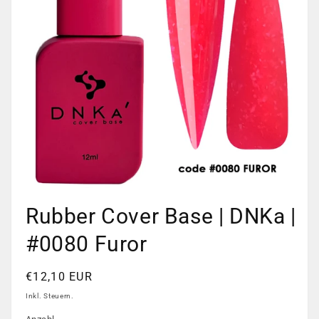
Medien
1
Rubber Cover Base | DNKa |
in
Modal
öffnen
#0080 Furor
Normaler
€12,10 EUR
Preis
Inkl. Steuern.