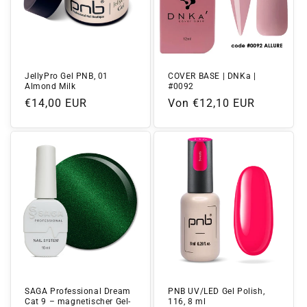
JellyPro Gel PNB, 01
COVER BASE | DNKa |
Almond Milk
#0092
Normaler
€14,00 EUR
Normaler
Von €12,10 EUR
Preis
Preis
SAGA Professional Dream
PNB UV/LED Gel Polish,
Cat 9 – magnetischer Gel-
116, 8 ml