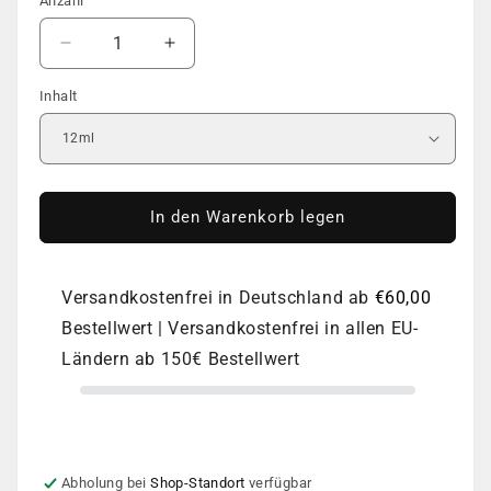
Anzahl
Anzahl
Verringere
Erhöhe
die
die
Inhalt
Menge
Menge
für
für
Rubber
Rubber
Cover
Cover
Base
Base
|
|
In den Warenkorb legen
DNKa
DNKa
|
|
#0080
#0080
Versandkostenfrei in Deutschland ab
€60,00
Furor
Furor
Bestellwert | Versandkostenfrei in allen EU-
Ländern ab 150€ Bestellwert
Abholung bei
Shop-Standort
verfügbar