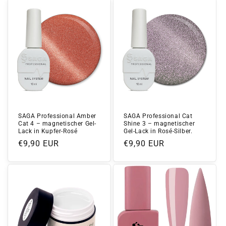
SAGA Professional Amber
SAGA Professional Cat
Cat 4 – magnetischer Gel-
Shine 3 – magnetischer
Lack in Kupfer-Rosé
Gel-Lack in Rosé-Silber.
Normaler
€9,90 EUR
Normaler
€9,90 EUR
Preis
Preis