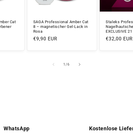
mber Cat
SAGA Professional Amber Cat
Staleks Profes
arbener
8 – magnetischer Gel-Lack in
Nagelhautsche
Rosa
EXCLUSIVE 21
Normaler
€9,90 EUR
Normaler
€32,00 EUR
Preis
Preis
von
1
/
6
WhatsApp
Kostenlose Liefe