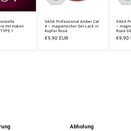
sionelle
SAGA Professional Amber Cat
SAGA Pr
re mit Haken
4 – magnetischer Gel-Lack in
– magne
 TYPE 1
Kupfer-Rosé
Rosé-Sil
Normaler
€9,90 EUR
Norma
€9,90
Preis
Preis
rung
Abholung