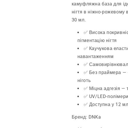
камуфляжна база для ід
нігтя в ніжно-рожевому в
30 мл.
✅ Висока покривніс
пігментацію нігтя
✅ Каучукова еластич
навантаженням
✅ Самовирівнюваль
✅ Без праймера — 
ніготь
✅ Міцна адгезія — 
✅ UV/LED-полімери
✅ Доступна у 12 мл
Бренд: DNKa