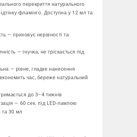
еального перекриття натурального
ідтінку фламінго. Доступна у 12 мл та
ть — приховує нерівності та
ність — гнучка, не тріскається під
на — рівне, гладке нанесення
економить час, береже натуральний
тримається до 3–4 тижнів
зація — 60 сек. під LED-лампою
 та 30 мл