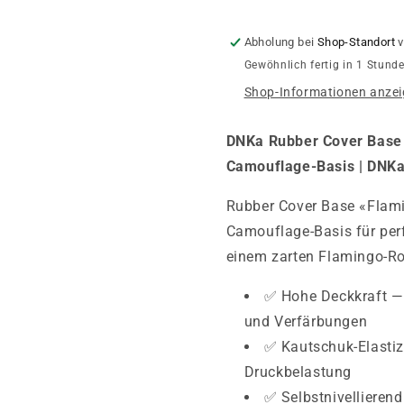
Abholung bei
Shop-Standort
v
Gewöhnlich fertig in 1 Stund
Shop-Informationen anze
DNKa Rubber Cover Base 
Camouflage-Basis | DNK
Rubber Cover Base «Flam
Camouflage-Basis für per
einem zarten Flamingo-Ros
✅ Hohe Deckkraft —
und Verfärbungen
✅ Kautschuk-Elastizit
Druckbelastung
✅ Selbstnivellierend