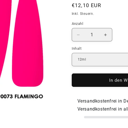
Normaler
€12,10 EUR
Preis
Inkl. Steuern.
Anzahl
Anzahl
Verringere
Erhöhe
die
die
Inhalt
Menge
Menge
für
für
Rubber
Rubber
Cover
Cover
Base
Base
|
|
In den W
DNKa
DNKa
|
|
#0073
#0073
Versandkostenfrei in 
Flamingo
Flamingo
Versandkostenfrei in a