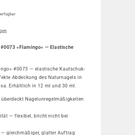
erfügbar
e
igen
#0073 «Flamingo» — Elastische
a
ingo» #0073 — elastische Kautschuk-
fekte Abdeckung des Naturnagels in
a. Erhältlich in 12 ml und 30 ml.
 überdeckt Nagelunregelmäßigkeiten
ät — flexibel, bricht nicht bei
 — gleichmäßiger, glatter Auftrag