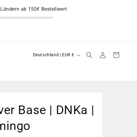
U-Ländern ab 150€ Bestellwert
L
Einloggen
Warenkorb
Deutschland | EUR €
a
n
d
/
R
er Base | DNKa |
e
g
mingo
i