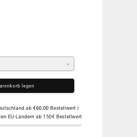
o
n
arenkorb legen
Deutschland ab
€60,00
Bestellwert |
llen EU-Ländern ab 150€ Bestellwert