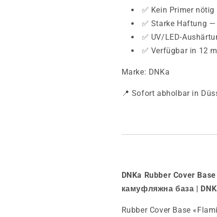
✅ Kein Primer nötig 
✅ Starke Haftung —
✅ UV/LED-Aushärtun
✅ Verfügbar in 12 m
Marke: DNKa
📍 Sofort abholbar in Düs
DNKa Rubber Cover Base
камуфляжна база | DNK
Rubber Cover Base «Flam