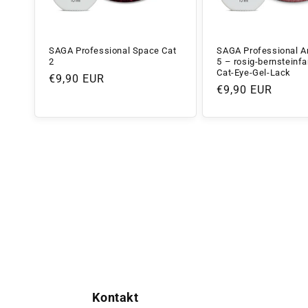
SAGA Professional Space Cat
SAGA Professional A
2
5 – rosig-bernsteinf
Cat-Eye-Gel-Lack
Normaler
€9,90 EUR
Normaler
€9,90 EUR
Preis
Preis
Kontakt