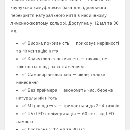
каучукова камуфляжна база для ідеального
перекриття натурального нігтя в насиченому
лимонно-жовтому кольорі. Доступна у 12 мл та 30
мл.
✅ Висока покривність — приховує нерівності
та пігментацію нігтя
✅ Каучукова еластичність — гнучка, не
тріскається під навантаженням
✅ Самовирівнювальна — рівне, гладке
нанесення
✅ Без праймера — економить час, береже
натуральний ніготь
✅ Міцна адгезія — тримається до 3–4 тижнів
✅ UV/LED-полімеризація — 60 сек. під LED-
лампою
✅ Доступна у 12 мл та 30 мл