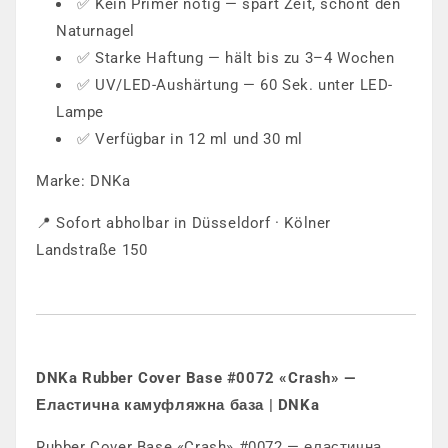
✅ Kein Primer nötig — spart Zeit, schont den
Naturnagel
✅ Starke Haftung — hält bis zu 3–4 Wochen
✅ UV/LED-Aushärtung — 60 Sek. unter LED-
Lampe
✅ Verfügbar in 12 ml und 30 ml
Marke: DNKa
📍 Sofort abholbar in Düsseldorf · Kölner
Landstraße 150
DNKa Rubber Cover Base #0072 «Crash» —
Еластична камуфляжна база | DNKa
Rubber Cover Base «Crash» #0072 — еластична