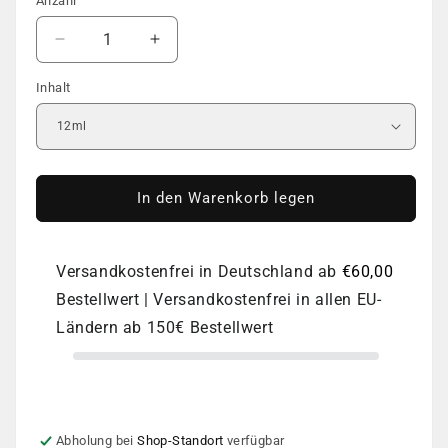
Anzahl
Anzahl
Verringere
Erhöhe
die
die
Inhalt
Menge
Menge
für
für
Rubber
Rubber
Cover
Cover
Base
Base
|
|
In den Warenkorb legen
DNKa
DNKa
|
|
#0072
#0072
Versandkostenfrei in Deutschland ab
€60,00
Crash
Crash
Bestellwert | Versandkostenfrei in allen EU-
Ländern ab 150€ Bestellwert
Abholung bei
Shop-Standort
verfügbar