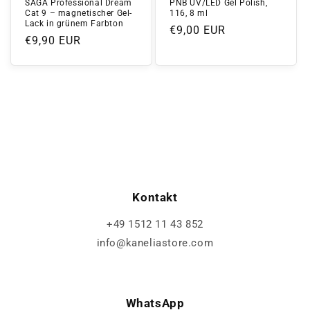
SAGA Professional Dream
PNB UV/LED Gel Polish,
Cat 9 – magnetischer Gel-
116, 8 ml
Lack in grünem Farbton
Normaler
€9,00 EUR
Normaler
€9,90 EUR
Preis
Preis
Kontakt
+49 1512 11 43 852
info@kaneliastore.com
WhatsApp