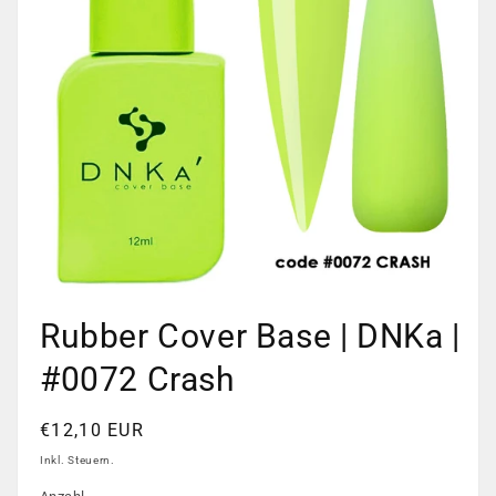
Medien
1
Rubber Cover Base | DNKa |
in
Modal
öffnen
#0072 Crash
Normaler
€12,10 EUR
Preis
Inkl. Steuern.