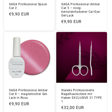
SAGA Professional Space
SAGA Professional Amber
Cat 2
Cat 5 – rosig-
bernsteinfarbener Cat-Eye-
Normaler
€9,90 EUR
Gel-Lack
Preis
Normaler
€9,90 EUR
Preis
SAGA Professional Amber
Staleks Professionelle
Cat 8 – magnetischer Gel-
Nagelhautschere mit
Lack in Rosa
Haken EXCLUSIVE 21 TYPE
1
Normaler
€9,90 EUR
Normaler
€32,00 EUR
Preis