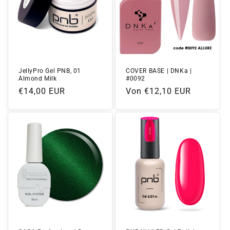
JellyPro Gel PNB, 01
COVER BASE | DNKa |
Almond Milk
#0092
Normaler
€14,00 EUR
Normaler
Von €12,10 EUR
Preis
Preis