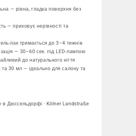
на — рівна, гладка поверхня без
ть — приховує нерівності та
гель-лак тримається до 3–4 тижнів
зація — 30–60 сек. під LED-лампою
айливий до натурального нігтя
 та 30 мл — ідеально для салону та
 в Дюссельдорфі · Kölner Landstraße