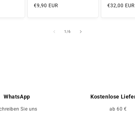
Normaler
€9,90 EUR
Normaler
€32,00 EUR
Preis
Preis
von
1
/
6
WhatsApp
Kostenlose Liefe
chreiben Sie uns
ab 60 €