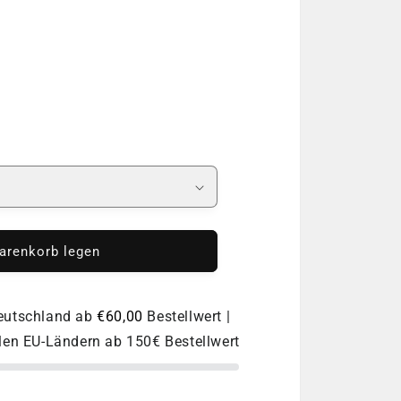
o
n
arenkorb legen
Deutschland ab
€60,00
Bestellwert |
llen EU-Ländern ab 150€ Bestellwert