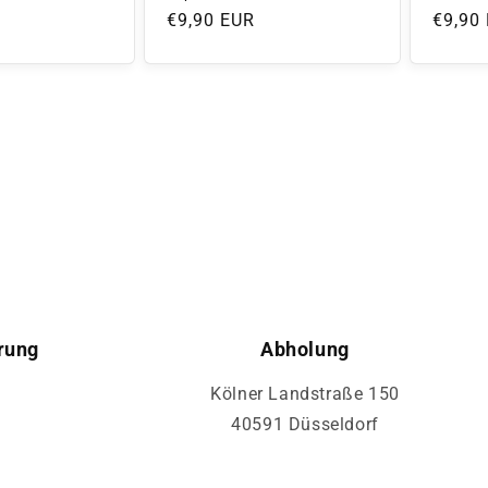
Normaler
€9,90 EUR
Norma
€9,90
Preis
Preis
rung
Abholung
Kölner Landstraße 150
40591 Düsseldorf