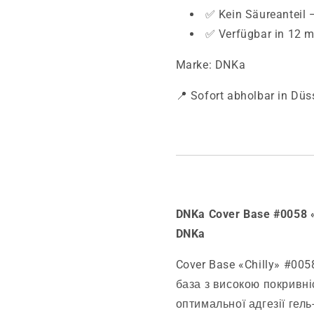
✅ Kein Säureanteil 
✅ Verfügbar in 12 ml
Marke: DNKa
📍 Sofort abholbar in Düs
DNKa Cover Base #0058 
DNKa
Cover Base «Chilly» #0
база з високою покривні
оптимальної адгезії гель