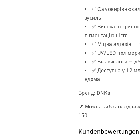
✅ Самовирівнюваль
зусиль
✅ Висока покривніс
пігментацію нігтя
✅ Міцна адгезія — 
✅ UV/LED-полімери
✅ Без кислоти — дб
✅ Доступна у 12 мл
вдома
Бренд: DNKa
📍 Можна забрати одразу
150
Kundenbewertungen