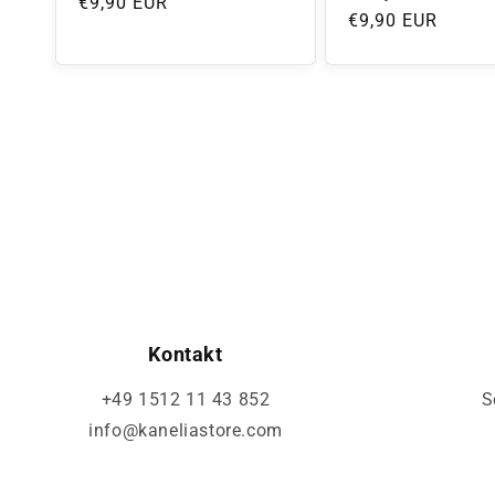
Normaler
€9,90 EUR
Normaler
€9,90 EUR
Preis
Preis
Kontakt
+49 1512 11 43 852
S
info@kaneliastore.com