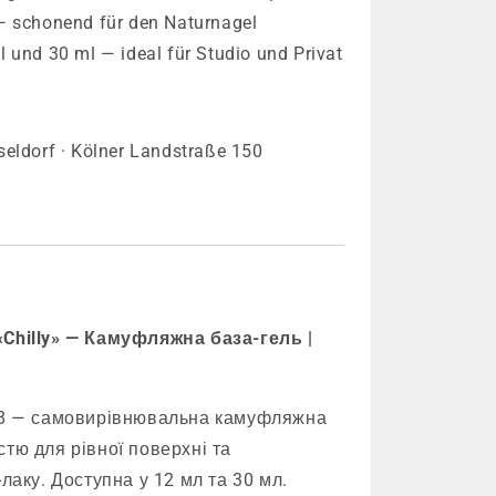
— schonend für den Naturnagel
 und 30 ml — ideal für Studio und Privat
seldorf · Kölner Landstraße 150
«Chilly» — Камуфляжна база-гель |
058 — самовирівнювальна камуфляжна
стю для рівної поверхні та
-лаку. Доступна у 12 мл та 30 мл.