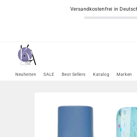
Direkt
zum
Versandkostenfrei in Deuts
Inhalt
Neuheiten
SALE
Best Sellers
Katalog
Marken
Zu
Produktinformationen
springen