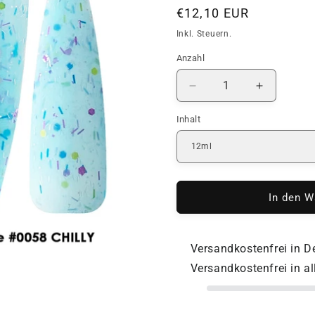
Normaler
€12,10 EUR
Preis
Inkl. Steuern.
Anzahl
Anzahl
Verringere
Erhöhe
die
die
Inhalt
Menge
Menge
für
für
COVER
COVER
BASE
BASE
|
|
DNKa
DNKa
In den W
|
|
#0058
#0058
Chilly
Chilly
Versandkostenfrei in 
Versandkostenfrei in a