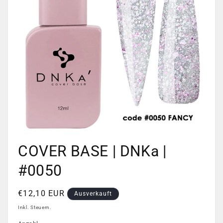
Medien
1
COVER BASE | DNKa |
in
Modal
öffnen
#0050
Normaler
€12,10 EUR
Ausverkauft
Preis
Inkl. Steuern.