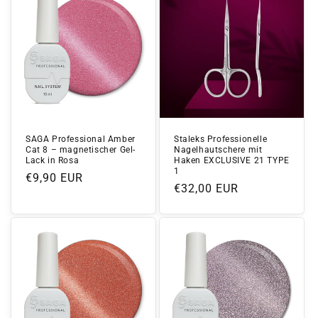
SAGA Professional Amber
Staleks Professionelle
Cat 8 – magnetischer Gel-
Nagelhautschere mit
Lack in Rosa
Haken EXCLUSIVE 21 TYPE
1
Normaler
€9,90 EUR
Normaler
€32,00 EUR
Preis
Preis