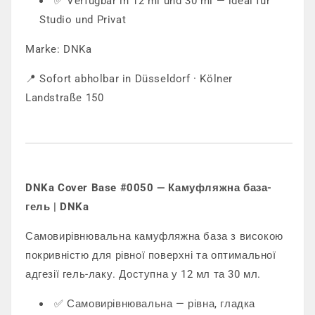
✅ Verfügbar in 12 ml und 30 ml — ideal für
Studio und Privat
Marke: DNKa
📍 Sofort abholbar in Düsseldorf · Kölner
Landstraße 150
DNKa Cover Base #0050 — Камуфляжна база-
гель | DNKa
Самовирівнювальна камуфляжна база з високою
покривністю для рівної поверхні та оптимальної
адгезії гель-лаку. Доступна у 12 мл та 30 мл.
✅ Самовирівнювальна — рівна, гладка