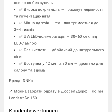
поверхня без зусиль
✅ Висока покривність — приховує нерівності
та пігментацію нігтя
✅ Міцна адгезія — гель-лак тримається до
3–4 тижнів
✅ UV/LED-полімеризація — 30–60 сек. під
LED-лампою
✅ Без кислоти — дбайливий до натурального
нігтя
✅ Доступна у 12 мл та 30 мл — ідеально для
салону та вдома
Бренд: DNKa
📍 Можна забрати одразу в Дюссельдорфі · Kölner
Landstraße 150
Kundenbewertungen