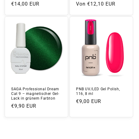
Normaler
€14,00 EUR
Normaler
Von €12,10 EUR
Preis
Preis
SAGA Professional Dream
PNB UV/LED Gel Polish,
Cat 9 – magnetischer Gel-
116, 8 ml
Lack in grünem Farbton
Normaler
€9,00 EUR
Normaler
€9,90 EUR
Preis
Preis