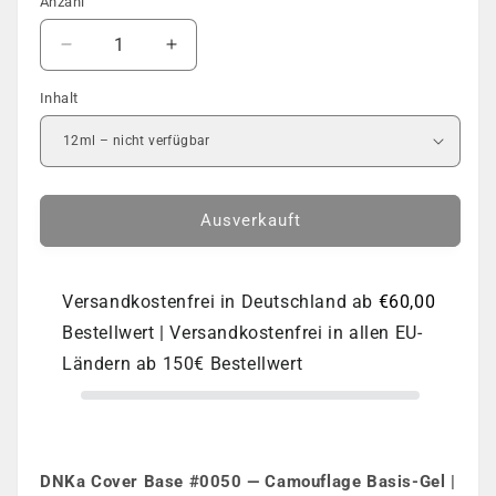
Anzahl
Anzahl
Verringere
Erhöhe
die
die
Inhalt
Menge
Menge
für
für
COVER
COVER
BASE
BASE
|
|
DNKa
DNKa
Ausverkauft
|
|
#0050
#0050
Versandkostenfrei in Deutschland ab
€60,00
Bestellwert | Versandkostenfrei in allen EU-
Ländern ab 150€ Bestellwert
DNKa Cover Base #0050 — Camouflage Basis-Gel |