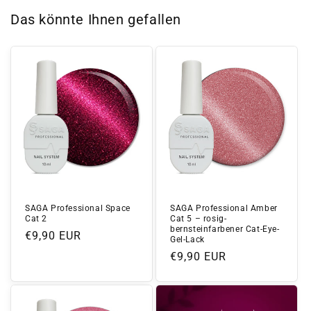
Das könnte Ihnen gefallen
SAGA Professional Space
SAGA Professional Amber
Cat 2
Cat 5 – rosig-
bernsteinfarbener Cat-Eye-
Normaler
€9,90 EUR
Gel-Lack
Preis
Normaler
€9,90 EUR
Preis