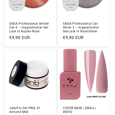
SAGA Professional Amber
SAGA Professional Cat
Cat 4 – magnetischer Gel-
Shine 3 – magnetischer
Lack in Kupfer-Rosé
Gel-Lack in Rosé-Silber.
Normaler
€9,90 EUR
Normaler
€9,90 EUR
Preis
Preis
JellyPro Gel PNB, 01
COVER BASE | DNKa |
Almond Milk
#0092