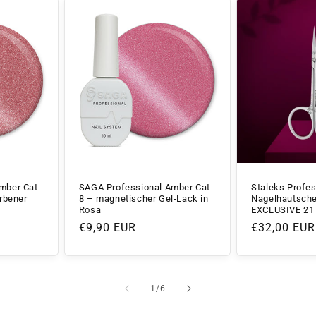
mber Cat
SAGA Professional Amber Cat
Staleks Profes
arbener
8 – magnetischer Gel-Lack in
Nagelhautsche
Rosa
EXCLUSIVE 21
Normaler
€9,90 EUR
Normaler
€32,00 EUR
Preis
Preis
von
1
/
6