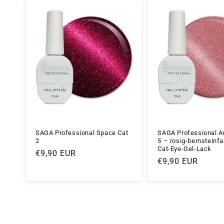
SAGA Professional Space Cat
SAGA Professional A
2
5 – rosig-bernsteinf
Cat-Eye-Gel-Lack
Normaler
€9,90 EUR
Normaler
€9,90 EUR
Preis
Preis