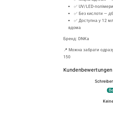
✅ UV/LED-полімери
✅ Без кислоти — дб
✅ Доступна у 12 мл
вдома
Бренд: DNKa
📍 Можна забрати одразу
150
Kundenbewertungen
Schreiben
Be
Kein