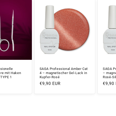
sionelle
SAGA Professional Amber Cat
SAGA Pr
re mit Haken
4 – magnetischer Gel-Lack in
– magne
 TYPE 1
Kupfer-Rosé
Rosé-Sil
Normaler
€9,90 EUR
Norma
€9,90
Preis
Preis