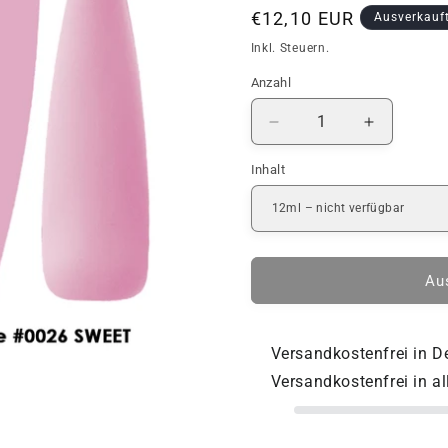
Normaler
€12,10 EUR
Ausverkauf
Preis
Inkl. Steuern.
Anzahl
Anzahl
Verringere
Erhöhe
die
die
Inhalt
Menge
Menge
für
für
COVER
COVER
BASE
BASE
|
|
DNKa
DNKa
Au
|
|
#0026
#0026
Versandkostenfrei in 
Versandkostenfrei in a