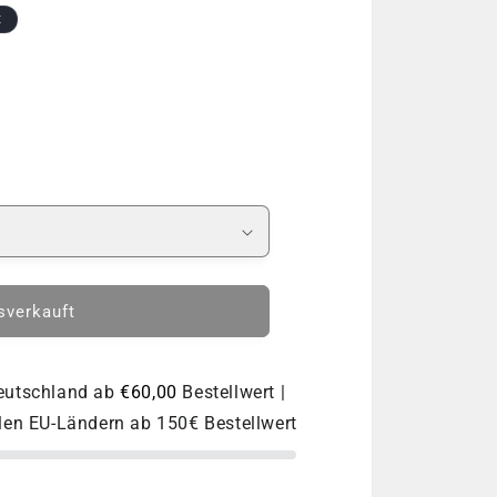
o
t
n
sverkauft
Deutschland ab
€60,00
Bestellwert |
llen EU-Ländern ab 150€ Bestellwert