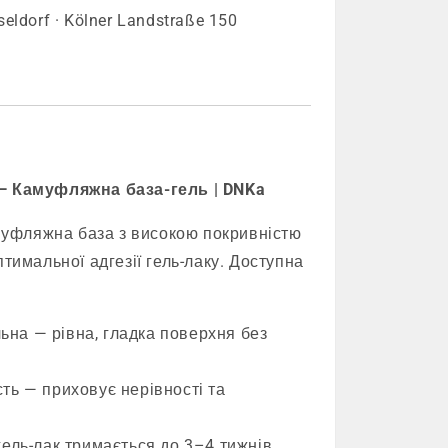
seldorf · Kölner Landstraße 150
 — Камуфляжна база-гель | DNKa
уфляжна база з високою покривністю
птимальної адгезії гель-лаку. Доступна
на — рівна, гладка поверхня без
ть — приховує нерівності та
гель-лак тримається до 3–4 тижнів