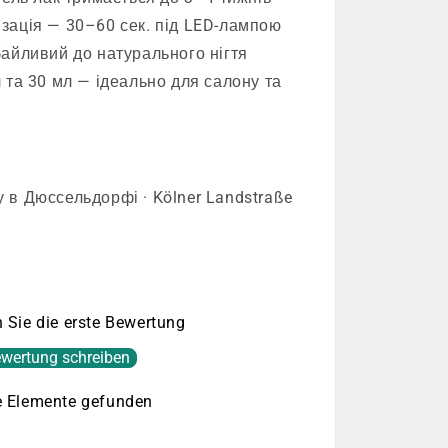
зація — 30–60 сек. під LED-лампою
айливий до натурального нігтя
 та 30 мл — ідеально для салону та
 в Дюссельдорфі · Kölner Landstraße
 Sie die erste Bewertung
wertung schreiben
e Elemente gefunden