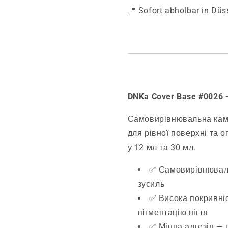
📍 Sofort abholbar in Düs
DNKa Cover Base #0026
Самовирівнювальна кам
для рівної поверхні та о
у 12 мл та 30 мл.
✅ Самовирівнюваль
зусиль
✅ Висока покривніс
пігментацію нігтя
✅ Міцна адгезія — 