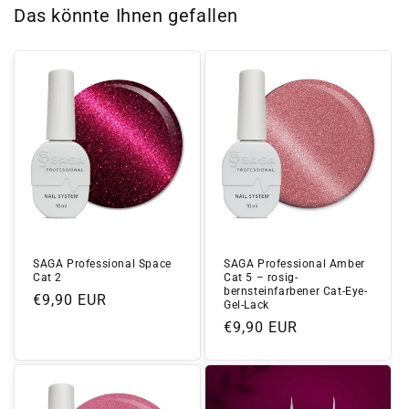
Das könnte Ihnen gefallen
SAGA Professional Space
SAGA Professional Amber
Cat 2
Cat 5 – rosig-
bernsteinfarbener Cat-Eye-
Normaler
€9,90 EUR
Gel-Lack
Preis
Normaler
€9,90 EUR
Preis