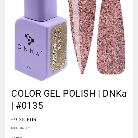
Medien
1
COLOR GEL POLISH | DNKa
in
Modal
öffnen
| #0135
Normaler
€9,35 EUR
Preis
Inkl. Steuern.