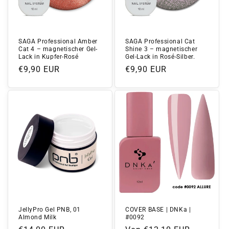
SAGA Professional Amber
SAGA Professional Cat
Cat 4 – magnetischer Gel-
Shine 3 – magnetischer
Lack in Kupfer-Rosé
Gel-Lack in Rosé-Silber.
Normaler
€9,90 EUR
Normaler
€9,90 EUR
Preis
Preis
JellyPro Gel PNB, 01
COVER BASE | DNKa |
Almond Milk
#0092