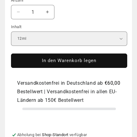
Anzahl
Anzahl
Verringere
Erhöhe
die
die
Inhalt
Menge
Menge
für
für
COLOR
COLOR
GEL
GEL
POLISH
POLISH
|
|
In den Warenkorb legen
DNKa
DNKa
|
|
#0135
#0135
Versandkostenfrei in Deutschland ab
€60,00
Bestellwert | Versandkostenfrei in allen EU-
Ländern ab 150€ Bestellwert
Abholung bei
Shop-Standort
verfügbar