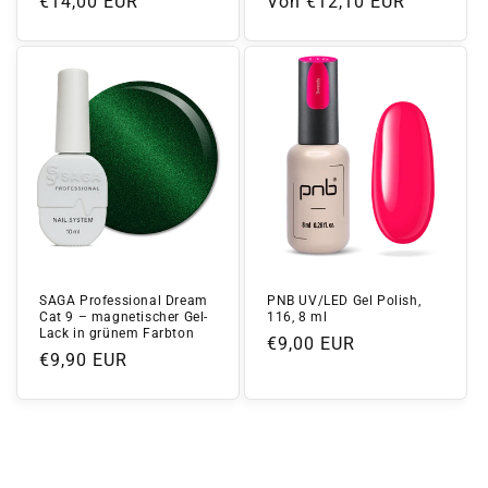
Normaler
€14,00 EUR
Normaler
Von €12,10 EUR
Preis
Preis
SAGA Professional Dream
PNB UV/LED Gel Polish,
Cat 9 – magnetischer Gel-
116, 8 ml
Lack in grünem Farbton
Normaler
€9,00 EUR
Normaler
€9,90 EUR
Preis
Preis