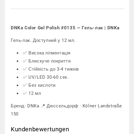
DNKa Color Gel Polish #0135 — Гель-лак | DNKa
Гель-лак. Доступний у 12 мл.
✅ Висока пігментація
✅ Блискуче покриття
✅ Стійкість до 3-4 тижнів
✅ UV/LED 30-60 сек.
✅ Без кислоти
✅ 12 мл
Бренд: DNKa 📍 Дюссельдорф · Kölner Landstraße
150
Kundenbewertungen