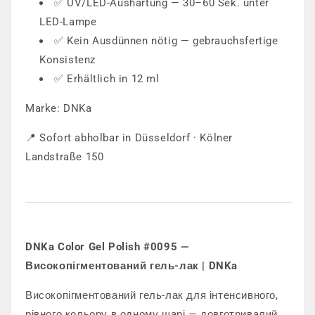
✅ UV/LED-Aushärtung — 30–60 Sek. unter
LED-Lampe
✅ Kein Ausdünnen nötig — gebrauchsfertige
Konsistenz
✅ Erhältlich in 12 ml
Marke: DNKa
📍 Sofort abholbar in Düsseldorf · Kölner
Landstraße 150
DNKa Color Gel Polish #0095 —
Високопігментований гель-лак | DNKa
Високопігментований гель-лак для інтенсивного,
рівного кольору в одному шарі — довготривалий,