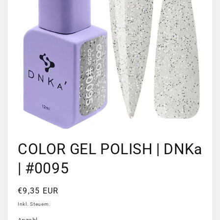
Medien
1
COLOR GEL POLISH | DNKa
in
Modal
öffnen
| #0095
Normaler
€9,35 EUR
Preis
Inkl. Steuern.