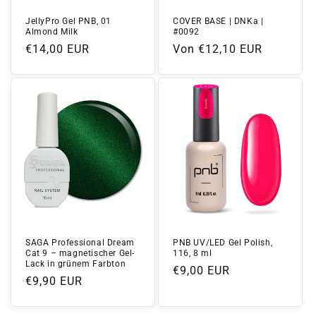
JellyPro Gel PNB, 01
COVER BASE | DNKa |
Almond Milk
#0092
Normaler
€14,00 EUR
Normaler
Von €12,10 EUR
Preis
Preis
SAGA Professional Dream
PNB UV/LED Gel Polish,
Cat 9 – magnetischer Gel-
116, 8 ml
Lack in grünem Farbton
Normaler
€9,00 EUR
Normaler
€9,90 EUR
Preis
Preis