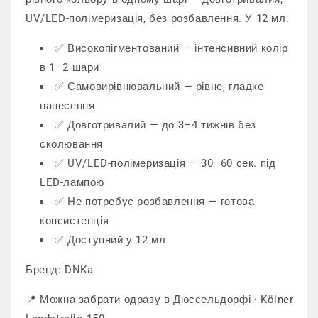
UV/LED-полімеризація, без розбавлення. У 12 мл.
✅ Високопігментований — інтенсивний колір
в 1–2 шари
✅ Самовирівнювальний — рівне, гладке
нанесення
✅ Довготривалий — до 3–4 тижнів без
сколювання
✅ UV/LED-полімеризація — 30–60 сек. під
LED-лампою
✅ Не потребує розбавлення — готова
консистенція
✅ Доступний у 12 мл
Бренд: DNKa
📍 Можна забрати одразу в Дюссельдорфі · Kölner