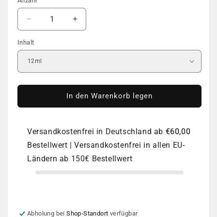
Anzahl
Anzahl
Verringere
Erhöhe
die
die
Inhalt
Menge
Menge
für
für
COLOR
COLOR
GEL
GEL
POLISH
POLISH
|
|
In den Warenkorb legen
DNKa
DNKa
|
|
#0095
#0095
Versandkostenfrei in Deutschland ab
€60,00
Bestellwert | Versandkostenfrei in allen EU-
Ländern ab 150€ Bestellwert
Abholung bei
Shop-Standort
verfügbar