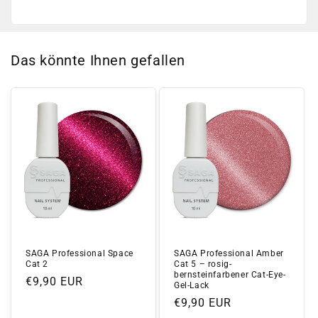
Das könnte Ihnen gefallen
SAGA Professional Space
SAGA Professional Amber
Cat 2
Cat 5 – rosig-
bernsteinfarbener Cat-Eye-
Normaler
€9,90 EUR
Gel-Lack
Preis
Normaler
€9,90 EUR