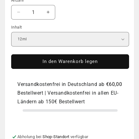
Anzahl
Anzahl
Verringere
Erhöhe
die
die
Inhalt
Menge
Menge
für
für
COLOR
COLOR
GEL
GEL
POLISH
POLISH
|
|
In den Warenkorb legen
DNKa
DNKa
|
|
#0050
#0050
Versandkostenfrei in Deutschland ab
€60,00
Bestellwert | Versandkostenfrei in allen EU-
Ländern ab 150€ Bestellwert
Abholung bei
Shop-Standort
verfügbar