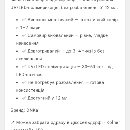
UV/LED-полімеризація, без розбавлення. У 12 мл.
✅ Високопігментований — інтенсивний колір
в 1–2 шари
✅ Самовирівнювальний — рівне, гладке
нанесення
✅ Довготривалий — до 3–4 тижнів без
сколювання
✅ UV/LED-полімеризація — 30–60 сек. під
LED-лампою
✅ Не потребує розбавлення — готова
консистенція
✅ Доступний у 12 мл
Бренд: DNKa
📍 Можна забрати одразу в Дюссельдорфі · Kölner