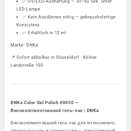
✅ UV/LED-Aushärtung — 30–60 Sek. unter
LED-Lampe
✅ Kein Ausdünnen nötig — gebrauchsfertige
Konsistenz
✅ Erhältlich in 12 ml
Marke: DNKa
📍 Sofort abholbar in Düsseldorf · Kölner
Landstraße 150
DNKa Color Gel Polish #0050 —
Високопігментований гель-лак | DNKa
Високопігментований гель-лак для інтенсивного,
рівного кольору в одному шарі — довготривалий,