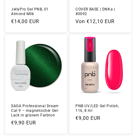
JellyPro Gel PNB, 01
COVER BASE | DNKa |
Almond Milk
#0092
Normaler
€14,00 EUR
Normaler
Von €12,10 EUR
Preis
Preis
SAGA Professional Dream
PNB UV/LED Gel Polish,
Cat 9 – magnetischer Gel-
116, 8 ml
Lack in grünem Farbton
Normaler
€9,00 EUR
Normaler
€9,90 EUR
Preis
Preis