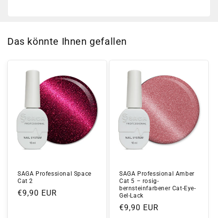
Das könnte Ihnen gefallen
SAGA Professional Space
SAGA Professional Amber
Cat 2
Cat 5 – rosig-
bernsteinfarbener Cat-Eye-
Normaler
€9,90 EUR
Gel-Lack
Preis
Normaler
€9,90 EUR