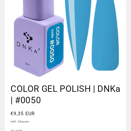
Medien
1
COLOR GEL POLISH | DNKa
in
Modal
öffnen
| #0050
Normaler
€9,35 EUR
Preis
Inkl. Steuern.