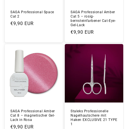
SAGA Professional Space
SAGA Professional Amber
Cat 2
Cat 5 – rosig-
bernsteinfarbener Cat-Eye-
Normaler
€9,90 EUR
Gel-Lack
Preis
Normaler
€9,90 EUR
Preis
SAGA Professional Amber
Staleks Professionelle
Cat 8 – magnetischer Gel-
Nagelhautschere mit
Lack in Rosa
Haken EXCLUSIVE 21 TYPE
1
Normaler
€9,90 EUR