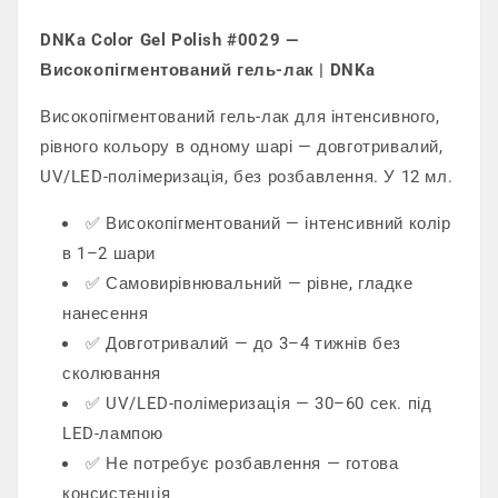
DNKa Color Gel Polish #0029 —
Високопігментований гель-лак | DNKa
Високопігментований гель-лак для інтенсивного,
рівного кольору в одному шарі — довготривалий,
UV/LED-полімеризація, без розбавлення. У 12 мл.
✅ Високопігментований — інтенсивний колір
в 1–2 шари
✅ Самовирівнювальний — рівне, гладке
нанесення
✅ Довготривалий — до 3–4 тижнів без
сколювання
✅ UV/LED-полімеризація — 30–60 сек. під
LED-лампою
✅ Не потребує розбавлення — готова
консистенція