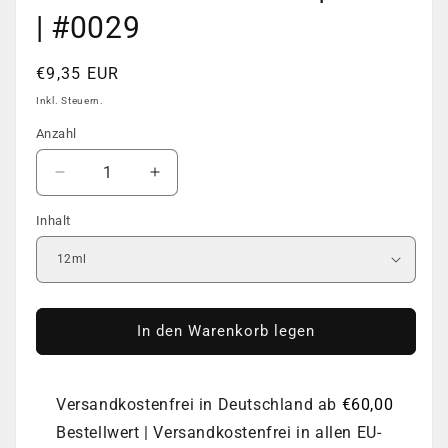
| #0029
Normaler
€9,35 EUR
Preis
Inkl. Steuern.
Anzahl
Anzahl
Verringere
Erhöhe
die
die
Inhalt
Menge
Menge
für
für
COLOR
COLOR
GEL
GEL
POLISH
POLISH
|
|
In den Warenkorb legen
DNKa
DNKa
|
|
#0029
#0029
Versandkostenfrei in Deutschland ab
€60,00
Bestellwert | Versandkostenfrei in allen EU-