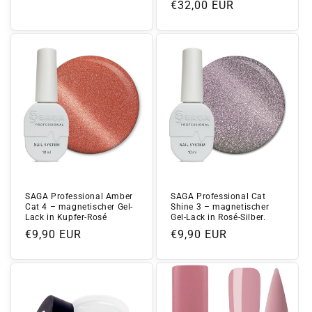
Normaler
€32,00 EUR
Preis
Preis
SAGA Professional Amber
SAGA Professional Cat
Cat 4 – magnetischer Gel-
Shine 3 – magnetischer
Lack in Kupfer-Rosé
Gel-Lack in Rosé-Silber.
Normaler
€9,90 EUR
Normaler
€9,90 EUR
Preis
Preis