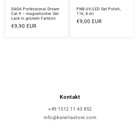
SAGA Professional Dream
PNB UV/LED Gel Polish,
Cat 9 – magnetischer Gel-
116, 8 ml
Lack in grünem Farbton
Normaler
€9,00 EUR
Normaler
€9,90 EUR
Preis
Preis
Kontakt
+49 1512 11 43 852
info@kaneliastore.com