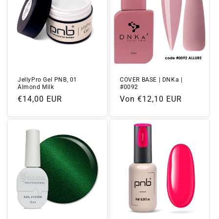
JellyPro Gel PNB, 01
COVER BASE | DNKa |
Almond Milk
#0092
Normaler
€14,00 EUR
Normaler
Von €12,10 EUR
Preis
Preis