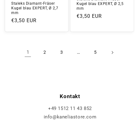
Staleks Diamant-Fräser
Kugel blau EXPERT, Ø 2,5
Kugel blau EXPERT, Ø 2,7
mm
mm
Normaler
€3,50 EUR
Normaler
€3,50 EUR
Preis
Preis
1
…
2
3
5
Kontakt
+49 1512 11 43 852
info@kaneliastore.com