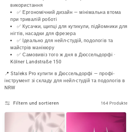
використання
✅ Ергономічний дизайн — мінімальна втома
при тривалій роботі
✅ Кусачки, щипці для кутикули, підйомники для
нігтів, насадки для фрезера
✅ Ідеально для нейл-студій, подологів та
майстрів манікюру
✅ Самовивіз того ж дня в Дюссельдорфі ·
Kölner Landstraße 150
📍 Staleks Pro купити в Дюссельдорфі — профі-
інструмент зі складу для нейл-студій та подологів в
NRW
Filtern und sortieren
164 Produkte