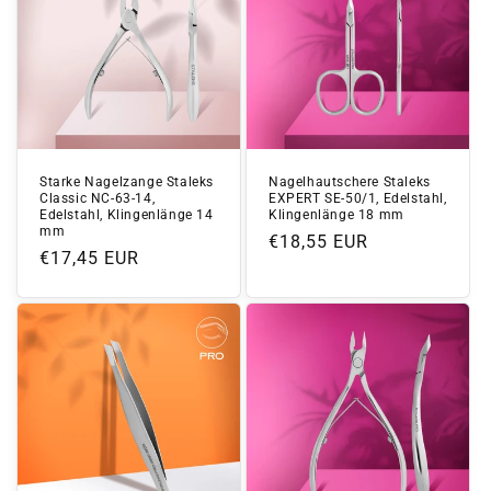
Starke Nagelzange Staleks
Nagelhautschere Staleks
Classic NC-63-14,
EXPERT SE-50/1, Edelstahl,
Edelstahl, Klingenlänge 14
Klingenlänge 18 mm
mm
Normaler
€18,55 EUR
Normaler
€17,45 EUR
Preis
Preis