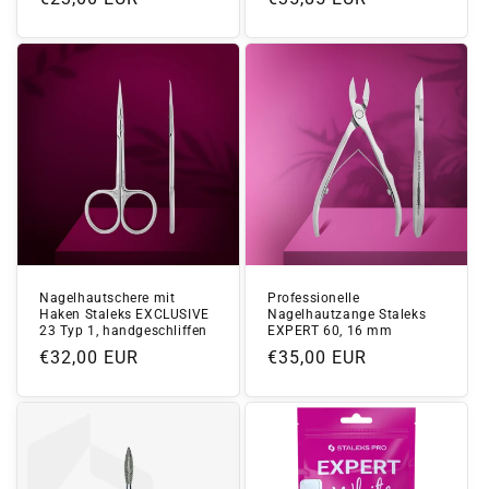
Preis
Preis
Nagelhautschere mit
Professionelle
Haken Staleks EXCLUSIVE
Nagelhautzange Staleks
23 Typ 1, handgeschliffen
EXPERT 60, 16 mm
Normaler
€32,00 EUR
Normaler
€35,00 EUR
Preis
Preis