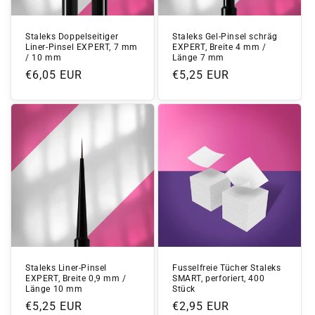
Staleks Doppelseitiger
Staleks Gel-Pinsel schräg
Liner-Pinsel EXPERT, 7 mm
EXPERT, Breite 4 mm /
/ 10 mm
Länge 7 mm
Normaler
€6,05 EUR
Normaler
€5,25 EUR
Preis
Preis
Staleks Liner-Pinsel
Fusselfreie Tücher Staleks
EXPERT, Breite 0,9 mm /
SMART, perforiert, 400
Länge 10 mm
Stück
Normaler
€5,25 EUR
Normaler
€2,95 EUR