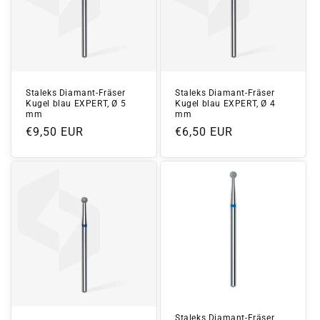
Staleks Diamant-Fräser
Staleks Diamant-Fräser
Kugel blau EXPERT, Ø 5
Kugel blau EXPERT, Ø 4
mm
mm
Normaler
€9,50 EUR
Normaler
€6,50 EUR
Preis
Preis
Staleks Diamant-Fräser