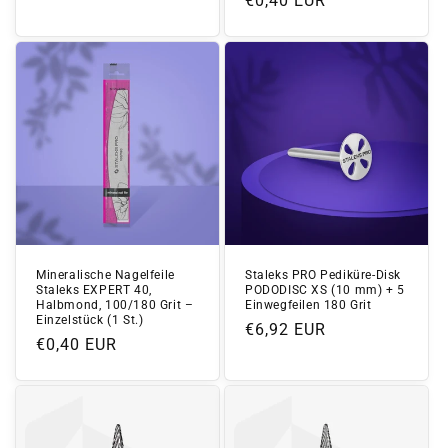
Normaler
€0,40 EUR
Preis
Preis
Mineralische Nagelfeile
Staleks PRO Pediküre-Disk
Staleks EXPERT 40,
PODODISC XS (10 mm) + 5
Halbmond, 100/180 Grit –
Einwegfeilen 180 Grit
Einzelstück (1 St.)
Normaler
€6,92 EUR
Normaler
€0,40 EUR
Preis
Preis