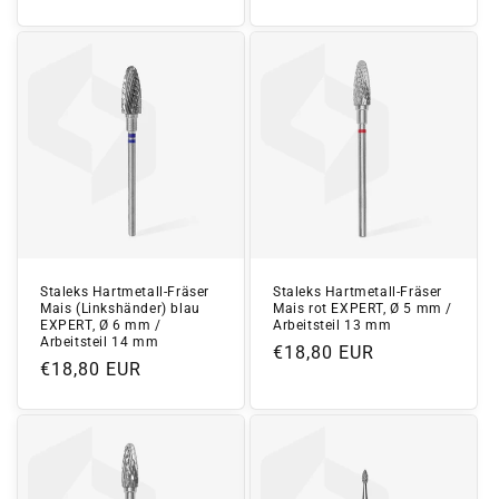
Preis
Preis
Staleks Hartmetall-Fräser
Staleks Hartmetall-Fräser
Mais (Linkshänder) blau
Mais rot EXPERT, Ø 5 mm /
EXPERT, Ø 6 mm /
Arbeitsteil 13 mm
Arbeitsteil 14 mm
Normaler
€18,80 EUR
Normaler
€18,80 EUR
Preis
Preis