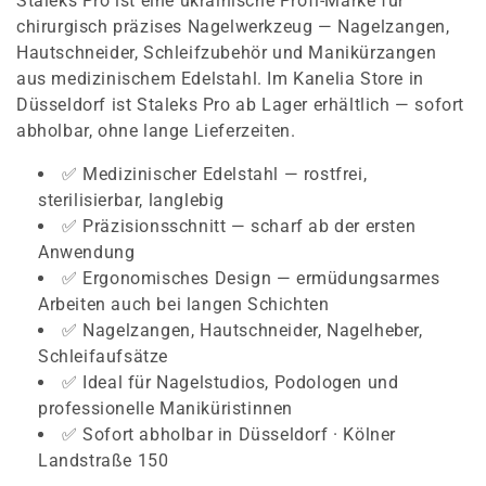
Staleks Pro ist eine ukrainische Profi-Marke für
g
chirurgisch präzises Nagelwerkzeug — Nagelzangen,
Hautschneider, Schleifzubehör und Manikürzangen
o
aus medizinischem Edelstahl. Im Kanelia Store in
Düsseldorf ist Staleks Pro ab Lager erhältlich — sofort
r
abholbar, ohne lange Lieferzeiten.
i
✅ Medizinischer Edelstahl — rostfrei,
e
sterilisierbar, langlebig
✅ Präzisionsschnitt — scharf ab der ersten
:
Anwendung
✅ Ergonomisches Design — ermüdungsarmes
Arbeiten auch bei langen Schichten
✅ Nagelzangen, Hautschneider, Nagelheber,
Schleifaufsätze
✅ Ideal für Nagelstudios, Podologen und
professionelle Maniküristinnen
✅ Sofort abholbar in Düsseldorf · Kölner
Landstraße 150