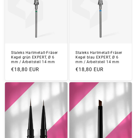
Staleks Hartmetall-Fräser
Staleks Hartmetall-Fräser
Kegel grün EXPERT, Ø 6
Kegel blau EXPERT, Ø 6
mm / Arbeitsteil 14 mm
mm / Arbeitsteil 14 mm
Normaler
€18,80 EUR
Normaler
€18,80 EUR
Preis
Preis