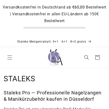
Direkt
zum
Versandkostenfrei in Deutschland ab
€60,00
Bestellwert
Inhalt
| Versandkostenfrei in allen EU-Ländern ab 150€
Bestellwert
Staleks Mengenrabatt: 9+1 · 6+1 · 8+2 gratis
Warenkorb
K
STALEKS
a
Staleks Pro — Professionelle Nagelzangen
t
& Manikürzubehör kaufen in Düsseldorf
e