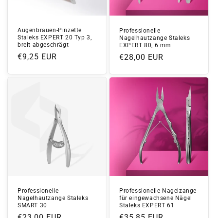
Augenbrauen-Pinzette
Professionelle
Staleks EXPERT 20 Typ 3,
Nagelhautzange Staleks
breit abgeschrägt
EXPERT 80, 6 mm
Normaler
€9,25 EUR
Normaler
€28,00 EUR
Preis
Preis
Professionelle Nagelzange
Professionelle
für eingewachsene Nägel
Nagelhautzange Staleks
Staleks EXPERT 61
SMART 30
Normaler
€35,85 EUR
Normaler
€23,00 EUR