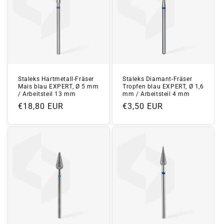
Staleks Hartmetall-Fräser
Staleks Diamant-Fräser
Mais blau EXPERT, Ø 5 mm
Tropfen blau EXPERT, Ø 1,6
/ Arbeitsteil 13 mm
mm / Arbeitsteil 4 mm
Normaler
€18,80 EUR
Normaler
€3,50 EUR
Preis
Preis