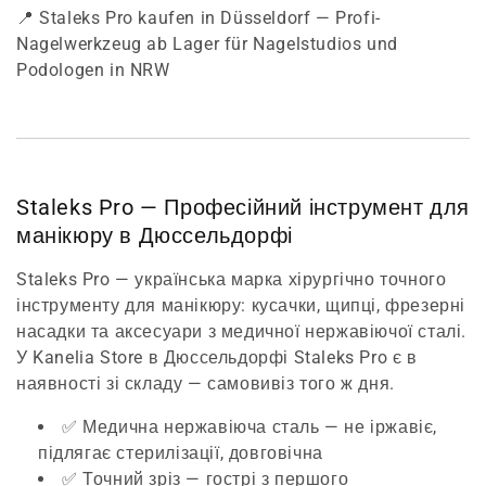
📍 Staleks Pro kaufen in Düsseldorf — Profi-
Nagelwerkzeug ab Lager für Nagelstudios und
Podologen in NRW
Staleks Pro — Професійний інструмент для
манікюру в Дюссельдорфі
Staleks Pro — українська марка хірургічно точного
інструменту для манікюру: кусачки, щипці, фрезерні
насадки та аксесуари з медичної нержавіючої сталі.
У Kanelia Store в Дюссельдорфі Staleks Pro є в
наявності зі складу — самовивіз того ж дня.
✅ Медична нержавіюча сталь — не іржавіє,
підлягає стерилізації, довговічна
✅ Точний зріз — гострі з першого