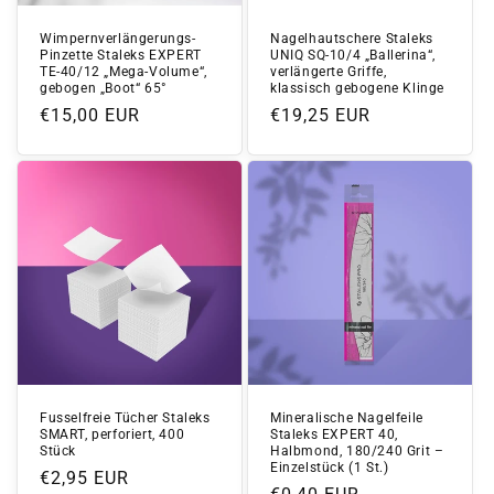
Wimpernverlängerungs-
Nagelhautschere Staleks
Pinzette Staleks EXPERT
UNIQ SQ-10/4 „Ballerina“,
TE-40/12 „Mega-Volume“,
verlängerte Griffe,
gebogen „Boot“ 65°
klassisch gebogene Klinge
Normaler
€15,00 EUR
Normaler
€19,25 EUR
Preis
Preis
Fusselfreie Tücher Staleks
Mineralische Nagelfeile
SMART, perforiert, 400
Staleks EXPERT 40,
Stück
Halbmond, 180/240 Grit –
Einzelstück (1 St.)
Normaler
€2,95 EUR