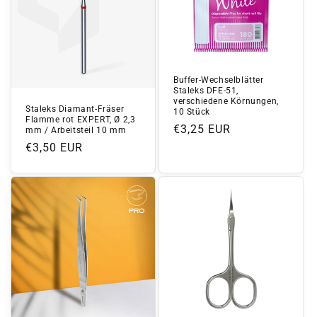
Buffer-Wechselblätter
Staleks DFE-51,
verschiedene Körnungen,
Staleks Diamant-Fräser
10 Stück
Flamme rot EXPERT, Ø 2,3
Normaler
€3,25 EUR
mm / Arbeitsteil 10 mm
Preis
Normaler
€3,50 EUR
Preis